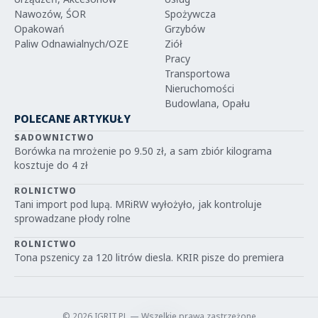
Nawozów, ŚOR
Spożywcza
Opakowań
Grzybów
Paliw Odnawialnych/OZE
Ziół
Pracy
Transportowa
Nieruchomości
Budowlana, Opału
POLECANE ARTYKUŁY
SADOWNICTWO
Borówka na mrożenie po 9.50 zł, a sam zbiór kilograma
kosztuje do 4 zł
ROLNICTWO
Tani import pod lupą. MRiRW wyłożyło, jak kontroluje
sprowadzane płody rolne
ROLNICTWO
Tona pszenicy za 120 litrów diesla. KRIR pisze do premiera
© 2026 IGRIT.PL — Wszelkie prawa zastrzeżone