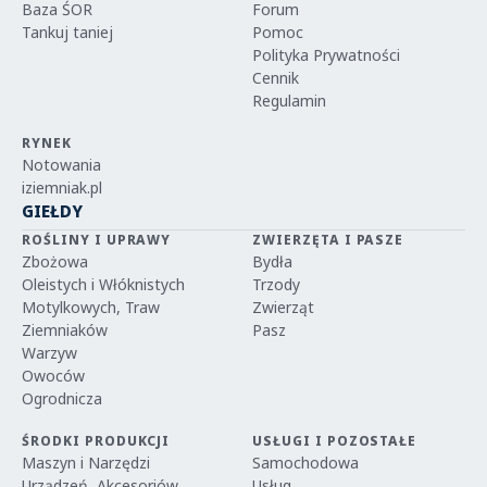
Baza ŚOR
Forum
Tankuj taniej
Pomoc
Polityka Prywatności
Cennik
Regulamin
RYNEK
Notowania
iziemniak.pl
GIEŁDY
ROŚLINY I UPRAWY
ZWIERZĘTA I PASZE
Zbożowa
Bydła
Oleistych i Włóknistych
Trzody
Motylkowych, Traw
Zwierząt
Ziemniaków
Pasz
Warzyw
Owoców
Ogrodnicza
ŚRODKI PRODUKCJI
USŁUGI I POZOSTAŁE
Maszyn i Narzędzi
Samochodowa
Urządzeń, Akcesoriów
Usług