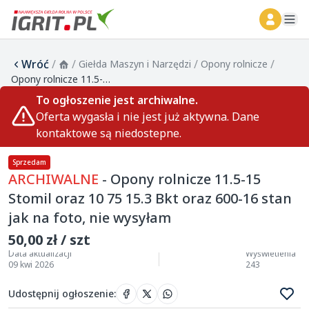
ope
Wróć
/
/
/
/
Giełda Maszyn i Narzędzi
Opony rolnicze
Opony rolnicze 11.5-15 Stomil oraz 10 75 15.3 Bkt oraz 600-16 stan jak na foto, nie wysyłam
To ogłoszenie jest archiwalne.
Oferta wygasła i nie jest już aktywna. Dane
kontaktowe są niedostepne.
Sprzedam
ARCHIWALNE
- Opony rolnicze 11.5-15
Stomil oraz 10 75 15.3 Bkt oraz 600-16 stan
jak na foto, nie wysyłam
50,00 zł / szt
Data aktualizacji
Wyświetlenia
09 kwi 2026
243
Udostępnij ogłoszenie
: