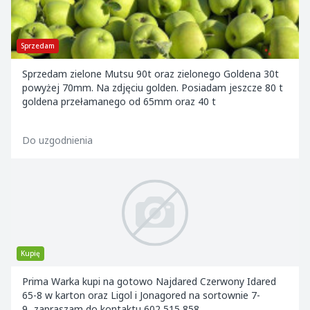
Sprzedam
Sprzedam zielone Mutsu 90t oraz zielonego Goldena 30t
powyżej 70mm. Na zdjęciu golden. Posiadam jeszcze 80 t
goldena przełamanego od 65mm oraz 40 t
Do uzgodnienia
Kupię
Prima Warka kupi na gotowo Najdared Czerwony Idared
65-8 w karton oraz Ligol i Jonagored na sortownie 7-
9...zapraszam do kontaktu 602 515 858