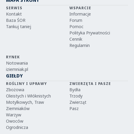
MAPA STRONY
SERWIS
WSPARCIE
Kontakt
Informacje
Baza ŚOR
Forum
Tankuj taniej
Pomoc
Polityka Prywatności
Cennik
Regulamin
RYNEK
Notowania
iziemniak.pl
GIEŁDY
ROŚLINY I UPRAWY
ZWIERZĘTA I PASZE
Zbożowa
Bydła
Oleistych i Włóknistych
Trzody
Motylkowych, Traw
Zwierząt
Ziemniaków
Pasz
Warzyw
Owoców
Ogrodnicza