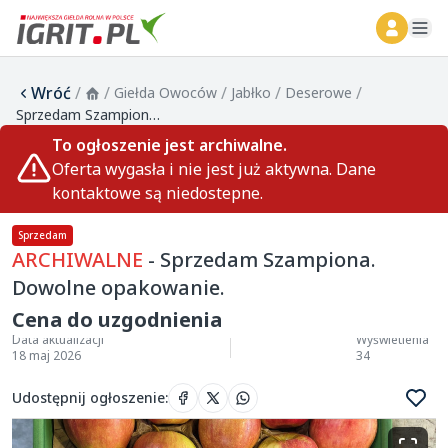
ope
Wróć
/
/
/
/
/
Giełda Owoców
Jabłko
Deserowe
Sprzedam Szampiona. Dowolne opakowanie.
To ogłoszenie jest archiwalne.
Oferta wygasła i nie jest już aktywna. Dane
kontaktowe są niedostepne.
Sprzedam
ARCHIWALNE
- Sprzedam Szampiona.
Dowolne opakowanie.
Cena do uzgodnienia
Data aktualizacji
Wyświetlenia
18 maj 2026
34
Udostępnij ogłoszenie
: