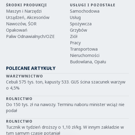
ŚRODKI PRODUKCJI
USŁUGI I POZOSTAŁE
Maszyn i Narzędzi
Samochodowa
Urządzeń, Akcesoriów
Usług
Nawozów, ŚOR
Spożywcza
Opakowań
Grzybów
Paliw Odnawialnych/OZE
Ziół
Pracy
Transportowa
Nieruchomości
Budowlana, Opału
POLECANE ARTYKUŁY
WARZYWNICTWO
Cebuli 575 tys. ton, kapusty 533. GUS ścina szacunek warzyw
o 4,5%
ROLNICTWO
Do 150 tys. zł na nawozy. Terminu naboru minister wciąż nie
podał
ROLNICTWO
Tucznik w tydzień droższy o 1,10 zł/kg. W innym zakładzie w
tym samym czasie potaniał