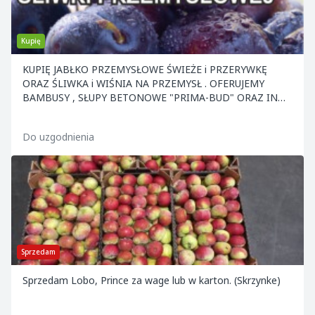
Kupię
KUPIĘ JABŁKO PRZEMYSŁOWE ŚWIEŻE i PRZERYWKĘ
ORAZ ŚLIWKA i WIŚNIA NA PRZEMYSŁ . OFERUJEMY
BAMBUSY , SŁUPY BETONOWE "PRIMA-BUD" ORAZ INNE
ELEMENTY KONS
Do uzgodnienia
Sprzedam
Sprzedam Lobo, Prince za wage lub w karton. (Skrzynke)