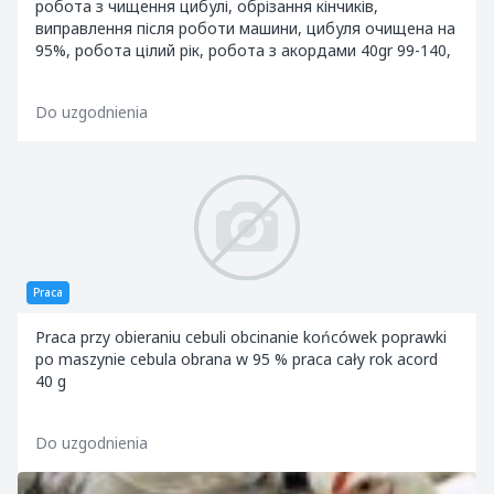
робота з чищення цибулі, обрізання кінчиків,
виправлення після роботи машини, цибуля очищена на
95%, робота цілий рік, робота з акордами 40gr 99-140,
Do uzgodnienia
Praca
Praca przy obieraniu cebuli obcinanie końcówek poprawki
po maszynie cebula obrana w 95 % praca cały rok acord
40 g
Do uzgodnienia