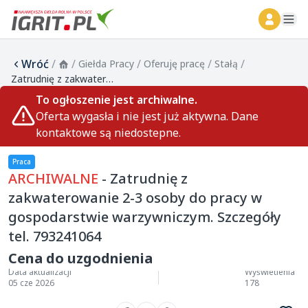
ope
Wróć
/
/
/
/
/
Giełda Pracy
Oferuję pracę
Stałą
Zatrudnię z zakwaterowanie 2-3 osoby do pracy w gospodarstwie warzywniczym. Szczegóły tel. 793241064
To ogłoszenie jest archiwalne.
Oferta wygasła i nie jest już aktywna. Dane
kontaktowe są niedostepne.
Praca
ARCHIWALNE
- Zatrudnię z
zakwaterowanie 2-3 osoby do pracy w
gospodarstwie warzywniczym. Szczegóły
tel. 793241064
Cena do uzgodnienia
Data aktualizacji
Wyświetlenia
05 cze 2026
178