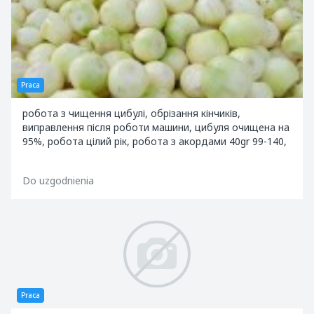
Praca
робота з чищення цибулі, обрізання кінчиків,
виправлення після роботи машини, цибуля очищена на
95%, робота цілий рік, робота з акордами 40gr 99-140,
Do uzgodnienia
Praca