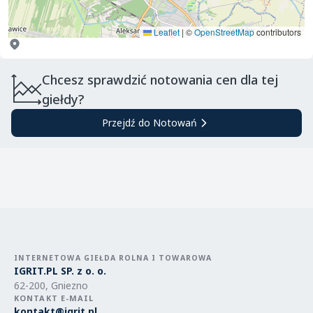
Leaflet
|
©
OpenStreetMap
contributors
Chcesz sprawdzić notowania cen dla tej
giełdy?
Przejdź do Notowań
INTERNETOWA GIEŁDA ROLNA I TOWAROWA
IGRIT.PL SP. z o. o.
62-200, Gniezno
KONTAKT E-MAIL
kontakt@igrit.pl