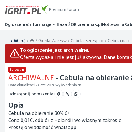
Premium
Forum
Ogłoszenia
Informacje
Baza ŚOR
iziemniak.pl
Notowania
Rab
Wróć
/
/
/
/
Giełda Warzyw
Cebula, szczypior
Cebula na o
To ogłoszenie jest archiwalne.
Oferta wygasła i nie jest już aktywna. Dane konta
Sprzedam
ARCHIWALNE
- Cebula na obieranie
Data aktualizacji
24 cze 2026
Wyświetlenia
78
Udostępnij ogłoszenie
:
Opis
Cebula na obieranie 80% 6+

Cena 0,01€, odbiór z Holandii we własnym zakresie 

Proszę o wiadomość whatsapp