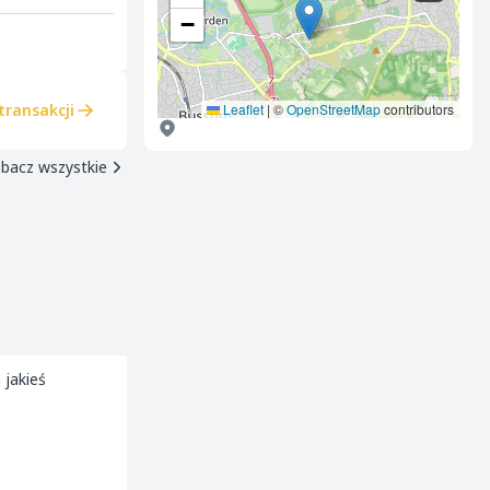
−
transakcji
Leaflet
|
©
OpenStreetMap
contributors
bacz wszystkie
 jakieś