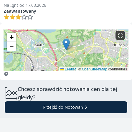
Na Igrit od 17.03.2026
Zaawansowany
+
−
Leaflet
|
©
OpenStreetMap
contributors
Chcesz sprawdzić notowania cen dla tej
giełdy?
Przejdź do Notowań