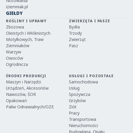
Notowania
iziemniak.pl
GIEŁDY
ROŚLINY I UPRAWY
ZWIERZĘTA I PASZE
Zbożowa
Bydła
Oleistych i Włóknistych
Trzody
Motylkowych, Traw
Zwierząt
Ziemniaków
Pasz
Warzyw
Owoców
Ogrodnicza
ŚRODKI PRODUKCJI
USŁUGI I POZOSTAŁE
Maszyn i Narzędzi
Samochodowa
Urządzeń, Akcesoriów
Usług
Nawozów, ŚOR
Spożywcza
Opakowań
Grzybów
Paliw Odnawialnych/OZE
Ziół
Pracy
Transportowa
Nieruchomości
Budowlana, Opału