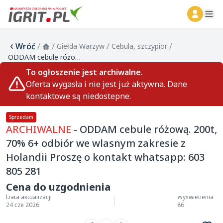
ope
Wróć
/
/
/
/
Giełda Warzyw
Cebula, szczypior
ODDAM cebule różową. 200t, 70% 6+ odbiór we wlasnym zakresie z Holandii Proszę o kontakt whatsapp: 603 805 281
To ogłoszenie jest archiwalne.
Oferta wygasła i nie jest już aktywna. Dane
kontaktowe są niedostepne.
Sprzedam
ARCHIWALNE
- ODDAM cebule różową. 200t,
70% 6+ odbiór we wlasnym zakresie z
Holandii Proszę o kontakt whatsapp: 603
805 281
Cena do uzgodnienia
Data aktualizacji
Wyświetlenia
24 cze 2026
86