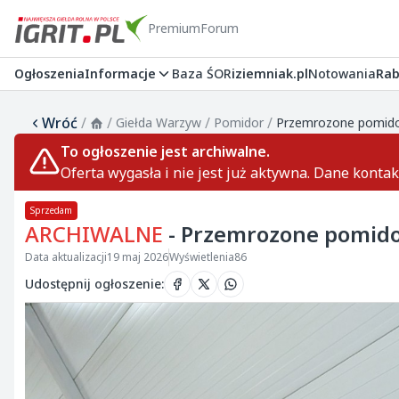
Premium
Forum
Ogłoszenia
Informacje
Baza ŚOR
iziemniak.pl
Notowania
Rab
Wróć
/
/
/
/
Giełda Warzyw
Pomidor
Przemrozone pomido
To ogłoszenie jest archiwalne.
Oferta wygasła i nie jest już aktywna. Dane konta
Sprzedam
ARCHIWALNE
- Przemrozone pomido
Data aktualizacji
19 maj 2026
Wyświetlenia
86
Udostępnij ogłoszenie
: