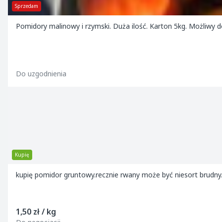
Sprzedam
Pomidory malinowy i rzymski. Duża ilość. Karton 5kg. Możliwy 
Do uzgodnienia
Kupię
kupię pomidor gruntowy.recznie rwany może być niesort brudny.
1,50 zł / kg