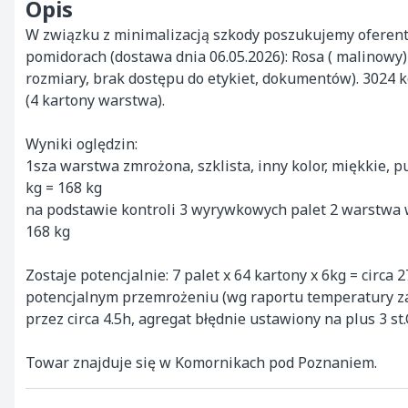
Opis
W związku z minimalizacją szkody poszukujemy oferent
pomidorach (dostawa dnia 06.05.2026): Rosa ( malinowy)
rozmiary, brak dostępu do etykiet, dokumentów). 3024 kg 
(4 kartony warstwa).

Wyniki oględzin:

1sza warstwa zmrożona, szklista, inny kolor, miękkie, pu
kg = 168 kg

na podstawie kontroli 3 wyrywkowych palet 2 warstwa w
168 kg

Zostaje potencjalnie: 7 palet x 64 kartony x 6kg = circa
potencjalnym przemrożeniu (wg raportu temperatury zare
przez circa 4.5h, agregat błędnie ustawiony na plus 3 st.C
Towar znajduje się w Komornikach pod Poznaniem.