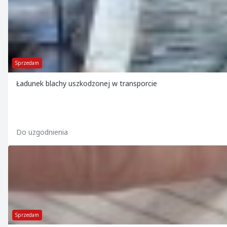
Sprzedam
Ładunek blachy uszkodzonej w transporcie
Do uzgodnienia
Sprzedam