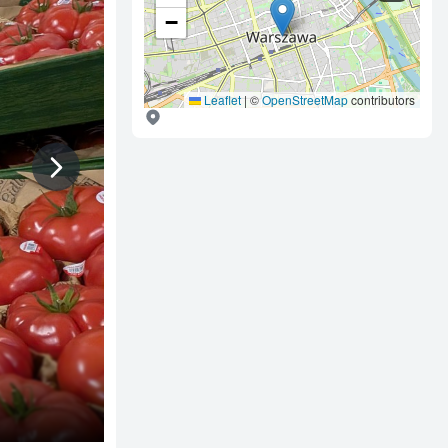
−
Leaflet
|
©
OpenStreetMap
contributors