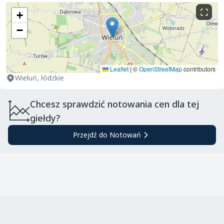
+
−
Leaflet
|
©
OpenStreetMap
contributors
Wieluń, łódzkie
Chcesz sprawdzić notowania cen dla tej
giełdy?
Przejdź do Notowań