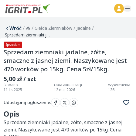
ope
Wróć
/
/
/
/
Giełda Ziemniaków
Jadalne
Sprzedam ziemniaki jadalne, żółte, smaczne z jasnej ziemi. Naszykowane jest 470 worków po 15kg. Cena 5zł/15kg.
Sprzedam
Sprzedam ziemniaki jadalne, żółte,
smaczne z jasnej ziemi. Naszykowane jest
470 worków po 15kg. Cena 5zł/15kg.
5,00 zł / szt
Dodano
Data aktualizacji
Wyświetlenia
11 lis 2025
12 maj 2026
126
Udostępnij ogłoszenie
:
Opis
Sprzedam ziemniaki jadalne, żółte, smaczne z jasnej 
ziemi. Naszykowane jest 470 worków po 15kg. Cena 