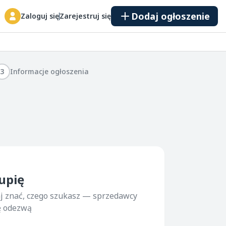
Dodaj ogłoszenie
Zaloguj się
Zarejestruj się
3
Informacje ogłoszenia
upię
j znać, czego szukasz — sprzedawcy
ę odezwą