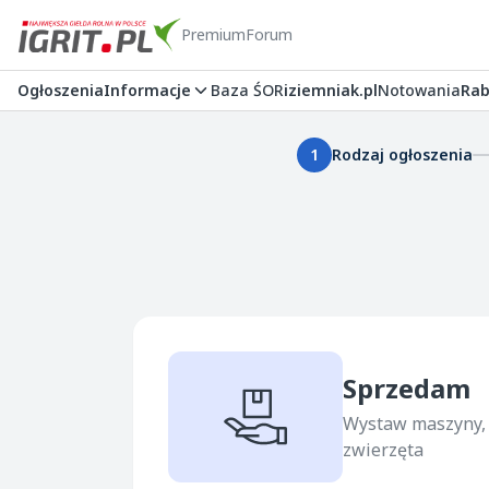
Premium
Forum
Ogłoszenia
Informacje
Baza ŚOR
iziemniak.pl
Notowania
Rab
1
Rodzaj ogłoszenia
Sprzedam
Wystaw maszyny, 
zwierzęta