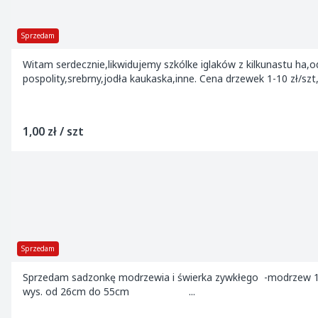
Sprzedam
Witam serdecznie,likwidujemy szkólke iglaków z kilkunastu ha
pospolity,srebrny,jodła kaukaska,inne. Cena drzewek 1-10 zł/sz
1,00 zł / szt
Sprzedam
Sprzedam sadzonkę modrzewia i świerka zywkłego -m
wys. od 26cm do 55cm ...