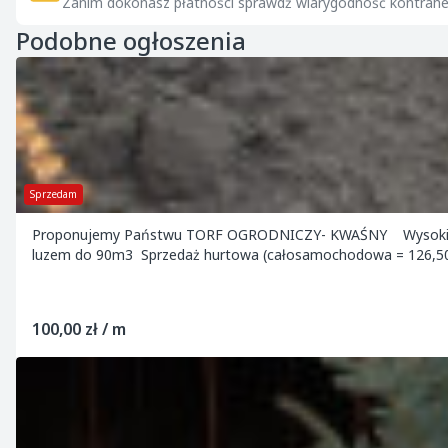
Zanim dokonasz płatności sprawdź wiarygodność kontrahe
Podobne ogłoszenia
Sprzedam
Proponujemy Państwu TORF OGRODNICZY- KWAŚNY Wysoki, fr
luzem do 90m3 Sprzedaż hurtowa (całosamochodowa = 126,50
100,00 zł / m