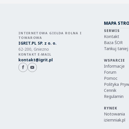
MAPA STR
SERWIS
INTERNETOWA GIEŁDA ROLNA I
Kontakt
TOWAROWA
Baza ŚOR
IGRIT.PL SP. z o. o.
Tankuj taniej
62-200, Gniezno
KONTAKT E-MAIL
kontakt@igrit.pl
WSPARCIE
Informacje
Forum
Pomoc
Polityka Pry
Cennik
Regulamin
RYNEK
Notowania
iziemniak.pl