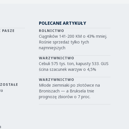
POLECANE ARTYKUŁY
I PASZE
ROLNICTWO
Ciągników 141-200 KM o 43% mniej.
Rośnie sprzedaż tylko tych
najmniejszych
WARZYWNICTWO
Cebuli 575 tys. ton, kapusty 533. GUS
ścina szacunek warzyw o 4,5%
WARZYWNICTWO
OZOSTAŁE
Młode ziemniaki po złotówce na
wa
Broniszach — a Bruksela tnie
prognozę zbiorów o 7 proc.
a