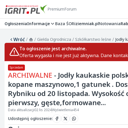
Premium
Forum
Ogłoszenia
Informacje
Baza ŚOR
iziemniak.pl
Notowania
Rab
Wróć
/
/
/
/
Giełda Ogrodnicza
Szkółkarstwo leśne
To ogłoszenie jest archiwalne.
Oferta wygasła i nie jest już aktywna. Dane konta
Sprzedam
ARCHIWALNE
- Jodły kaukaskie pol
kopane maszynowo,1 gatunek . Dostę
Rybniku od 20 listopada. Wysokość 
pierwszy, gęste,formowane...
Data aktualizacji
02 lis 2024
Wyświetlenia
454
Udostępnij ogłoszenie
: