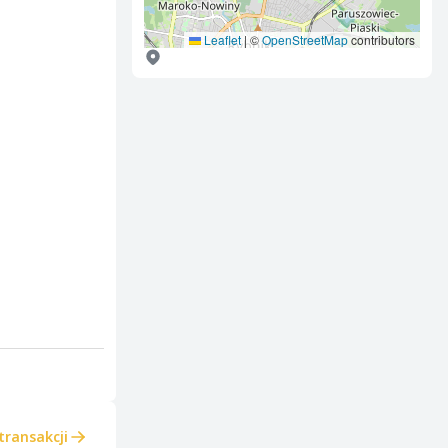
Leaflet
|
©
OpenStreetMap
contributors
transakcji