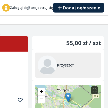
Dodaj ogłoszenie
Zaloguj się
Zarejestruj się
 Rybniku od 20 listopada. Wysokość od 130 do 190 cm. Gatunek pierwszy, gęste,formowane...
55,00 zł / szt
Krzysztof
+
−