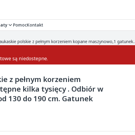
aty
Pomoc
Kontakt
Jodły kaukaskie polskie z pełnym korzeniem kopane maszynowo,1 gatunek . Dostępne kilka tysięcy . Odbiór w
ktowe są niedostepne.
skie z pełnym korzeniem
pne kilka tysięcy . Odbiór w
od 130 do 190 cm. Gatunek