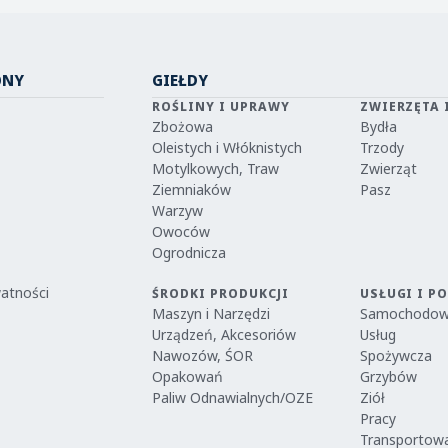
ONY
GIEŁDY
ROŚLINY I UPRAWY
ZWIERZĘTA 
Zbożowa
Bydła
Oleistych i Włóknistych
Trzody
Motylkowych, Traw
Zwierząt
Ziemniaków
Pasz
Warzyw
Owoców
Ogrodnicza
watności
ŚRODKI PRODUKCJI
USŁUGI I P
Maszyn i Narzędzi
Samochodo
Urządzeń, Akcesoriów
Usług
Nawozów, ŚOR
Spożywcza
Opakowań
Grzybów
Paliw Odnawialnych/OZE
Ziół
Pracy
Transportow