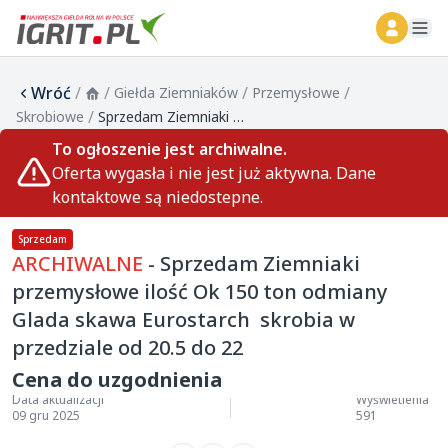
ope
Wróć
/
/
/
/
Giełda Ziemniaków
Przemysłowe
/
Skrobiowe
Sprzedam Ziemniaki przemysłowe ilość Ok 150 ton odmiany Glada skawa Eurostarch skrobia w przedziale od 20.5 do 22
To ogłoszenie jest archiwalne.
Oferta wygasła i nie jest już aktywna. Dane
kontaktowe są niedostepne.
Sprzedam
ARCHIWALNE
- Sprzedam Ziemniaki
przemysłowe ilość Ok 150 ton odmiany
Glada skawa Eurostarch skrobia w
przedziale od 20.5 do 22
Cena do uzgodnienia
Data aktualizacji
Wyświetlenia
09 gru 2025
591