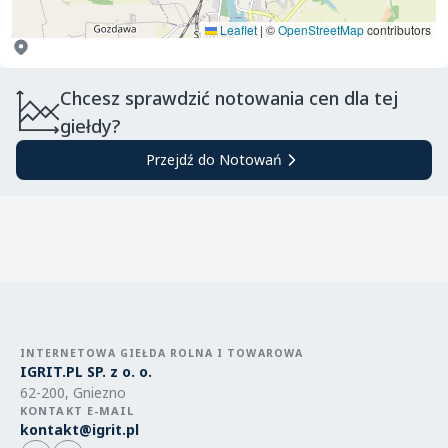
Leaflet
|
©
OpenStreetMap
contributors
Chcesz sprawdzić notowania cen dla tej
giełdy?
Przejdź do Notowań
INTERNETOWA GIEŁDA ROLNA I TOWAROWA
IGRIT.PL SP. z o. o.
62-200, Gniezno
KONTAKT E-MAIL
kontakt@igrit.pl