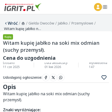
ope
Wróć
/
/
/
/
/
Giełda Owoców
Jabłko
Przemysłowe
Witam kupię jabłko na soki mix odmian (suchy przemysł).
Kupię
Witam kupię jabłko na soki mix odmian
(suchy przemysł).
Cena do uzgodnienia
Dodano
Data aktualizacji
Wyświetlenia
11 cze 2025
01 kwi 2026
147
Udostępnij ogłoszenie
:
Opis
Witam kupię jabłko na soki mix odmian (suchy 
przemysł).
Znaki wyróżniające: