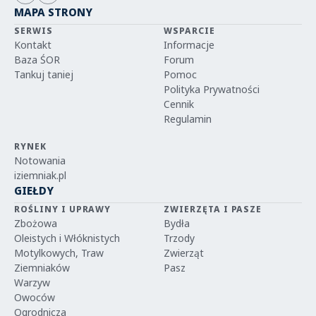
MAPA STRONY
SERWIS
WSPARCIE
Kontakt
Informacje
Baza ŚOR
Forum
Tankuj taniej
Pomoc
Polityka Prywatności
Cennik
Regulamin
RYNEK
Notowania
iziemniak.pl
GIEŁDY
ROŚLINY I UPRAWY
ZWIERZĘTA I PASZE
Zbożowa
Bydła
Oleistych i Włóknistych
Trzody
Motylkowych, Traw
Zwierząt
Ziemniaków
Pasz
Warzyw
Owoców
Ogrodnicza