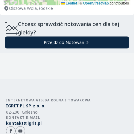
Leaflet
|
©
OpenStreetMap
contributors
Olszowa Wola, łódzkie
Chcesz sprawdzić notowania cen dla tej
giełdy?
Przejdź do Notowań
INTERNETOWA GIEŁDA ROLNA I TOWAROWA
IGRIT.PL SP. z o. o.
62-200, Gniezno
KONTAKT E-MAIL
kontakt@igrit.pl