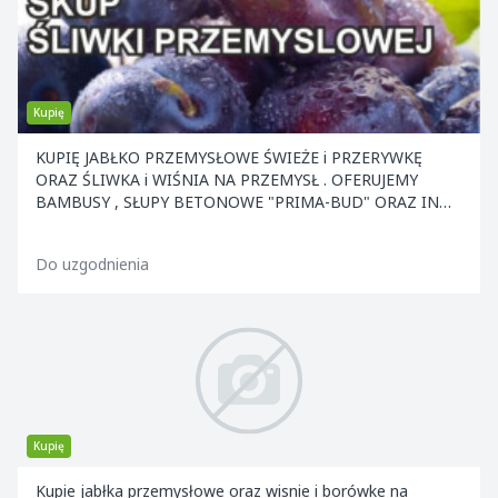
Kupię
KUPIĘ JABŁKO PRZEMYSŁOWE ŚWIEŻE i PRZERYWKĘ
ORAZ ŚLIWKA i WIŚNIA NA PRZEMYSŁ . OFERUJEMY
BAMBUSY , SŁUPY BETONOWE "PRIMA-BUD" ORAZ INNE
ELEMENTY KONS
Do uzgodnienia
Kupię
Kupie jabłka przemysłowe oraz wisnie i borówke na