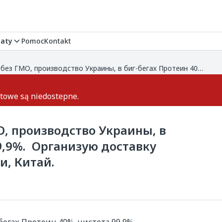
aty
Pomoc
Kontakt
Продам сою без ГМО, производство Украины, в биг-бегах Протеин 40%, чистота 99,9%. Организую доставку авто, морем в страны Европы, Азии, Китай.
ktowe są niedostepne.
О, производство Украины, в
9,9%. Организую доставку
и, Китай.