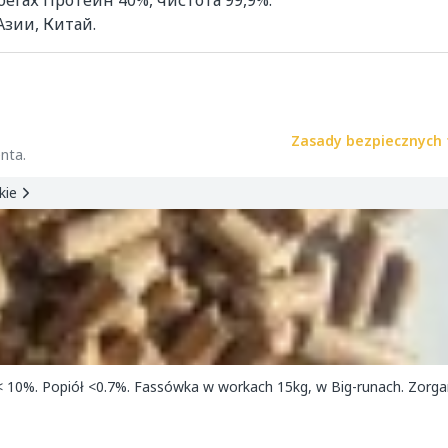
гах Протеин 40%, чистота 99,9%.  
зии, Китай. 
Zasady bezpiecznych 
nta.
kie
< 10%. Popiół <0.7%. Fassówka w workach 15kg, w Big-runach. Zorga