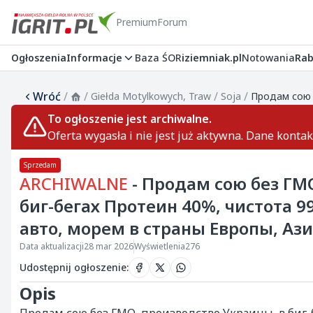
Premium
Forum
Ogłoszenia
Informacje
Baza ŚOR
iziemniak.pl
Notowania
Rab
Wróć
/
/
/
/
Giełda Motylkowych, Traw
Soja
To ogłoszenie jest archiwalne.
Oferta wygasła i nie jest już aktywna. Dane konta
Sprzedam
ARCHIWALNE
- Продам сою без ГМ
биг-бегах Протеин 40%, чистота 9
авто, морем в страны Европы, Ази
Data aktualizacji
28 mar 2026
Wyświetlenia
276
Udostępnij ogłoszenie
:
Opis