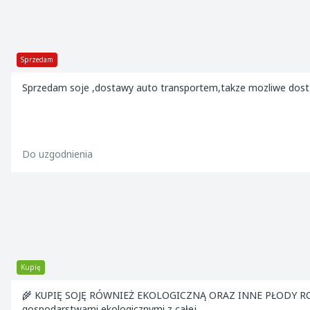
Sprzedam
Sprzedam soje ,dostawy auto transportem,takze mozliwe dosta
Do uzgodnienia
Kupię
🌾 KUPIĘ SOJĘ RÓWNIEŻ EKOLOGICZNĄ ORAZ INNE PŁODY RO
gospodarstwami ekologicznymi z całej