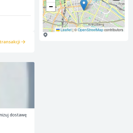
−
Leaflet
|
©
OpenStreetMap
contributors
transakcji
nizuj dostawę