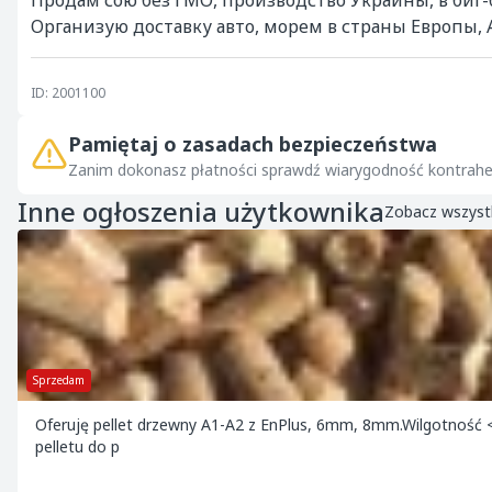
Продам сою без ГМО, производство Украины, в биг-бе
Организую доставку авто, морем в страны Европы, А
ID: 2001100
Pamiętaj o zasadach bezpieczeństwa
Zanim dokonasz płatności sprawdź wiarygodność kontrahe
Inne ogłoszenia użytkownika
Zobacz wszyst
Sprzedam
Oferuję pellet drzewny A1-A2 z EnPlus, 6mm, 8mm.Wilgotność 
pelletu do p