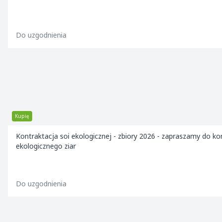
Do uzgodnienia
Kupię
Kontraktacja soi ekologicznej - zbiory 2026 - zapraszamy do kontaktu! AP Energy Tłocznia Olejów Roślinnych rozpoczyn
ekologicznego ziar
Do uzgodnienia