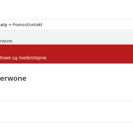
aty
Pomoc
Kontakt
zerwone
ktowe są niedostepne.
czerwone