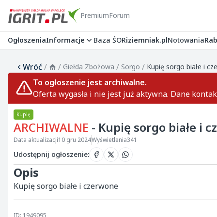
Premium
Forum
Ogłoszenia
Informacje
Baza ŚOR
iziemniak.pl
Notowania
Rab
Wróć
/
/
/
/
Giełda Zbożowa
Sorgo
Kupię sorgo białe i c
To ogłoszenie jest archiwalne.
Oferta wygasła i nie jest już aktywna. Dane konta
Kupię
ARCHIWALNE
- Kupię sorgo białe i 
Data aktualizacji
10 gru 2024
Wyświetlenia
341
Udostępnij ogłoszenie
:
Opis
Kupię sorgo białe i czerwone 
ID: 1949095