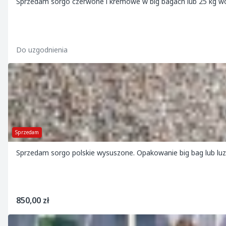
Sprzedam sorgo czerwone i kremowe w big bagach lub 25 kg wor
Do uzgodnienia
Sprzedam
Sprzedam sorgo polskie wysuszone. Opakowanie big bag lub luz. 
850,00 zł