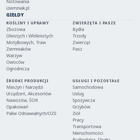
Notowania
iziemniak.pl
GIEŁDY
ROŚLINY I UPRAWY
ZWIERZĘTA I PASZE
Zbożowa
Bydła
Oleistych i Włóknistych
Trzody
Motylkowych, Traw
Zwierząt
Ziemniaków
Pasz
Warzyw
Owoców
Ogrodnicza
ŚRODKI PRODUKCJI
USŁUGI I POZOSTAŁE
Maszyn i Narzędzi
Samochodowa
Urządzeń, Akcesoriów
Usług
Nawozów, ŚOR
Spożywcza
Opakowań
Grzybów
Paliw Odnawialnych/OZE
Ziół
Pracy
Transportowa
Nieruchomości
Budowlana, Opału