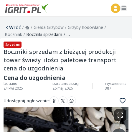
ope
Wróć
/
/
/
/
Giełda Grzybów
Grzyby hodowlane
/
Boczniak
Boczniki sprzedam z bieżącej produkcji towar świeży ilości paletowe transport cena do uzgodnienia
Sprzedam
Boczniki sprzedam z bieżącej produkcji
towar świeży ilości paletowe transport
cena do uzgodnienia
Cena do uzgodnienia
Dodano
Data aktualizacji
Wyświetlenia
24 kwi 2025
26 maj 2026
387
Udostępnij ogłoszenie
: