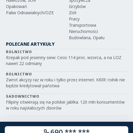
Nawozów, ŚOR
Spożywcza
Opakowań
Grzybów
Paliw Odnawialnych/OZE
Ziół
Pracy
Transportowa
Nieruchomości
Budowlana, Opału
POLECANE ARTYKUŁY
ROLNICTWO
Rzepak pod jesienny siew: Ceos 114 proc. wzorca, a na LOZ
nawet 22 odmiany
ROLNICTWO
Zwrot akcyzy raz w roku i tylko przez internet. KRIR: rolnik nie
będzie kredytował państwa
SADOWNICTWO
Filipiny otwierają się na polskie jabłka. 120 mln konsumentów
w roku najsłabszych zbiorów
690 *** ***
© 2026 IGRIT.PL — Wszelkie prawa zastrzeżone