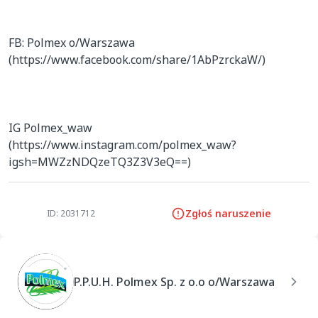
FB: Polmex o/Warszawa 
(https://www.facebook.com/share/1AbPzrckaW/)

IG Polmex_waw 
(https://www.instagram.com/polmex_waw?
igsh=MWZzNDQzeTQ3Z3V3eQ==)
Zgłoś naruszenie
ID: 2031712
P.P.U.H. Polmex Sp. z o.o o/Warszawa