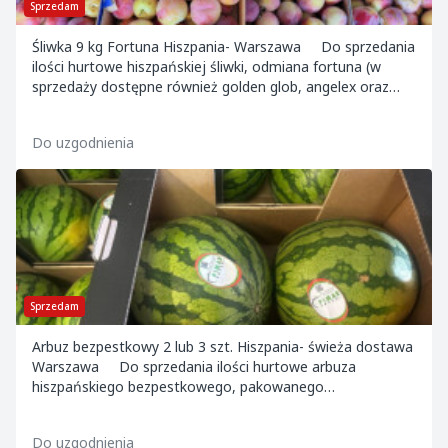
Sprzedam
Śliwka 9 kg Fortuna Hiszpania- Warszawa Do sprzedania
ilości hurtowe hiszpańskiej śliwki, odmiana fortuna (w
sprzedaży dostępne również golden glob, angelex oraz
black egg). Dostępne kalibry:...
Do uzgodnienia
Sprzedam
Arbuz bezpestkowy 2 lub 3 szt. Hiszpania- świeża dostawa
Warszawa Do sprzedania ilości hurtowe arbuza
hiszpańskiego bezpestkowego, pakowanego
w opakowania po 2 szt. (~ 14 kg netto/op.) lub 3 s...
Do uzgodnienia