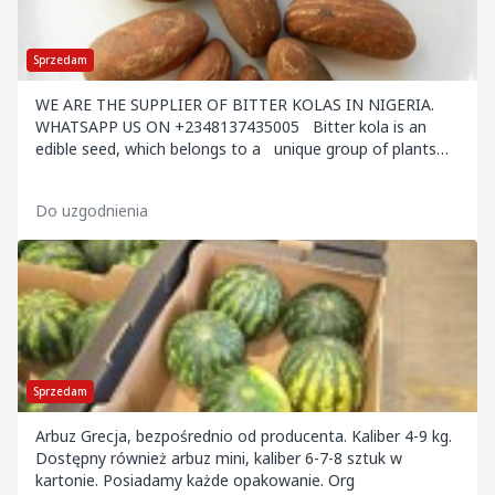
Sprzedam
WE ARE THE SUPPLIER OF BITTER KOLAS IN NIGERIA.
WHATSAPP US ON +2348137435005 Bitter kola is an
edible seed, which belongs to a unique group of plants
that help organisms to adapt to stress by...
Do uzgodnienia
Sprzedam
Arbuz Grecja, bezpośrednio od producenta. Kaliber 4-9 kg.
Dostępny również arbuz mini, kaliber 6-7-8 sztuk w
kartonie. Posiadamy każde opakowanie. Org