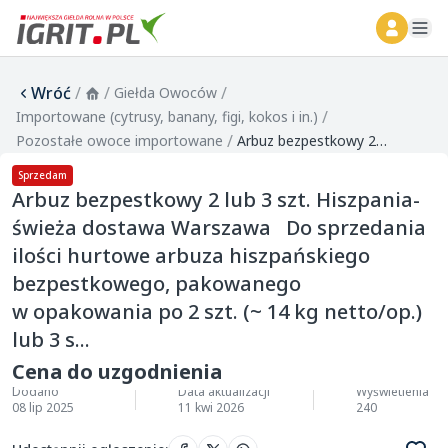
ope
Wróć
/
/
/
Giełda Owoców
/
Importowane (cytrusy, banany, figi, kokos i in.)
/
Pozostałe owoce importowane
Arbuz bezpestkowy 2 lub 3 szt. Hiszpania- świeża dostawa Warszawa Do sprzedania ilości hurtowe arbuza hiszpańskiego bezpestkowego, pakowanego w opakowania po 2 szt. (~ 14 kg netto/op.) lub 3 s...
Sprzedam
Arbuz bezpestkowy 2 lub 3 szt. Hiszpania-
świeża dostawa Warszawa Do sprzedania
ilości hurtowe arbuza hiszpańskiego
bezpestkowego, pakowanego
w opakowania po 2 szt. (~ 14 kg netto/op.)
lub 3 s...
Cena do uzgodnienia
Dodano
Data aktualizacji
Wyświetlenia
08 lip 2025
11 kwi 2026
240