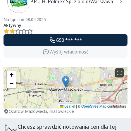
P.P.U.H. Polmex Sp. z o.o o/Warszawa
Na Igrit od 08.04.2025
Aktywny
690 *** ***
Wyślij wiadomość
+
−
Leaflet
|
©
OpenStreetMap
contributors
Ożarów Mazowiecki, mazowieckie
Chcesz sprawdzić notowania cen dla tej