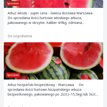
Sprzedam
Arbuz włoski - super cena - świeża dostawa Warszawa
Do sprzedania ilości hurtowe włoskiego arbuza,
pakowanego w skrzynie. Kaliber 4/9kg, odmiana
dumar. Oferta ograniczona czasowo. Towar dostęp...
Do uzgodnienia
Sprzedam
Arbuz hiszpański bezpestkowy - Warszawa Do
sprzedania ilości hurtowe hiszpańskiego arbuza
bezpestkowego, pakowanego po 2szt.(~15,5kg) lub 3szt.
(~19kg) lub 4 szt. w opakowaniu. Oferta ograniczo...