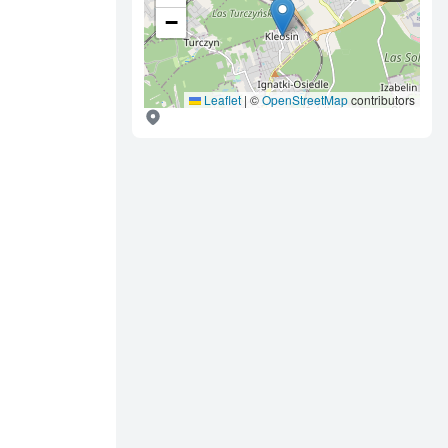
−
Leaflet
|
©
OpenStreetMap
contributors