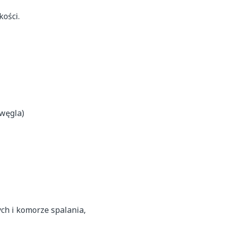
ości.

węgla)

h i komorze spalania,
