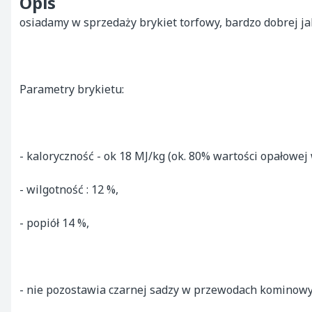
Opis
osiadamy w sprzedaży brykiet torfowy, bardzo dobrej jak
Parametry brykietu:

- kaloryczność - ok 18 MJ/kg (ok. 80% wartości opałowej 
- wilgotność : 12 %,

- popiół 14 %,

- nie pozostawia czarnej sadzy w przewodach kominowyc