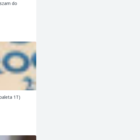
aszam do
 ( paleta 1T)