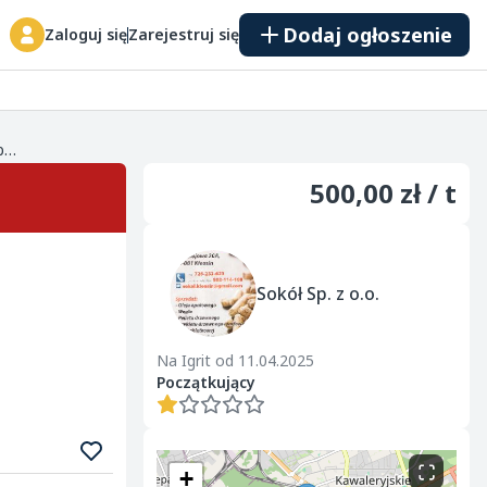
Dodaj ogłoszenie
Zaloguj się
Zarejestruj się
osiadamy w sprzedaży brykiet torfowy, bardzo dobrej jakości. Parametry brykietu: - kaloryczność - ok 18 MJ/kg (ok. 80% wartości opałowej węgla) - wilgotność : 12 %, - popiół 14 %, - nie poz...
500,00 zł / t
Sokół Sp. z o.o.
Na Igrit od 11.04.2025
Początkujący
+