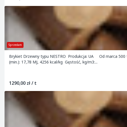
Sprzedam
Brykiet Drzewny typu NESTRO Produkcja: UA Od marca 500 
(min.): 17,78 MJ, 4256 kcal/kg Gęstość, kg/m3:...
1290,00 zł / t