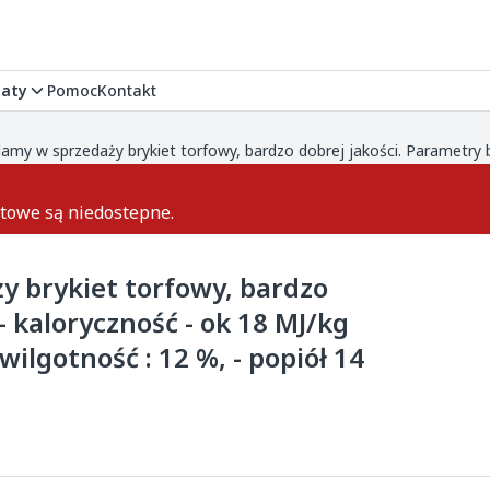
aty
Pomoc
Kontakt
ktowe są niedostepne.
y brykiet torfowy, bardzo
- kaloryczność - ok 18 MJ/kg
wilgotność : 12 %, - popiół 14