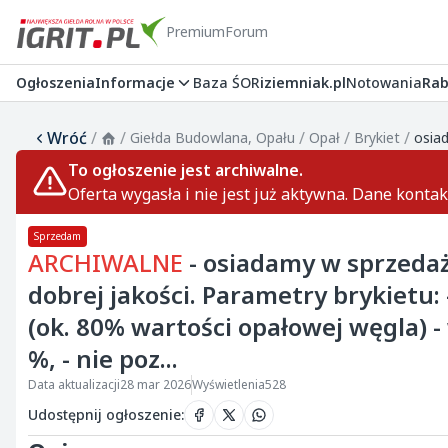
Premium
Forum
Ogłoszenia
Informacje
Baza ŚOR
iziemniak.pl
Notowania
Rab
Wróć
/
/
/
/
/
Giełda Budowlana, Opału
Opał
Brykiet
To ogłoszenie jest archiwalne.
Oferta wygasła i nie jest już aktywna. Dane konta
Sprzedam
ARCHIWALNE
- osiadamy w sprzedaż
dobrej jakości. Parametry brykietu: 
(ok. 80% wartości opałowej węgla) - 
%, - nie poz...
Data aktualizacji
28 mar 2026
Wyświetlenia
528
Udostępnij ogłoszenie
: