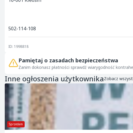
16-001 Kleosin

502-114-108
ID: 1998818
Pamiętaj o zasadach bezpieczeństwa
Zanim dokonasz płatności sprawdź wiarygodność kontrahe
Inne ogłoszenia użytkownika
Zobacz wszyst
Sprzedam