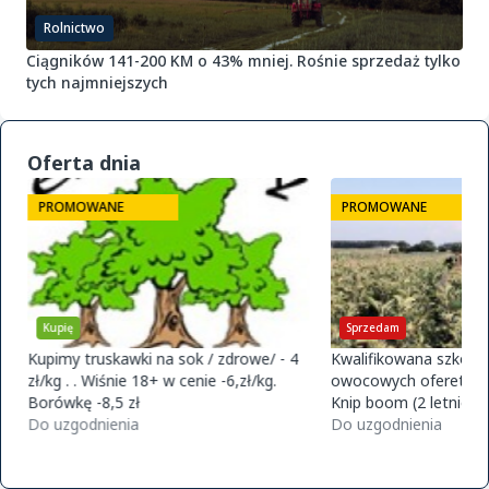
Rolnictwo
Ciągników 141-200 KM o 43% mniej. Rośnie sprzedaż tylko
tych najmniejszych
Oferta dnia
PROMOWANE
PROMOWANE
Kupię
Sprzedam
Kupimy truskawki na sok / zdrowe/ - 4
Kwalifikowana szkółk
zł/kg . . Wiśnie 18+ w cenie -6,zł/kg.
owocowych ofereta na
Borówkę -8,5 zł
Knip boom (2 letnie) 
Do uzgodnienia
golden m9 -jeronimo
Do uzgodnienia
m9 -paulared m9/m2