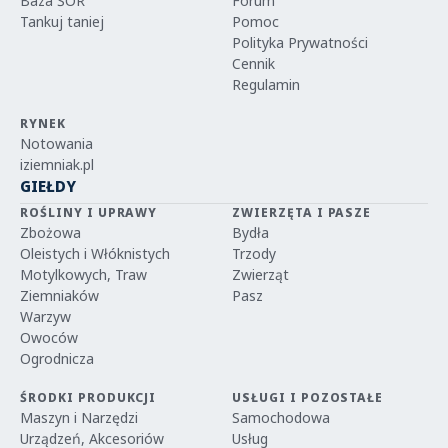
Baza ŚOR
Forum
Tankuj taniej
Pomoc
Polityka Prywatności
Cennik
Regulamin
RYNEK
Notowania
iziemniak.pl
GIEŁDY
ROŚLINY I UPRAWY
ZWIERZĘTA I PASZE
Zbożowa
Bydła
Oleistych i Włóknistych
Trzody
Motylkowych, Traw
Zwierząt
Ziemniaków
Pasz
Warzyw
Owoców
Ogrodnicza
ŚRODKI PRODUKCJI
USŁUGI I POZOSTAŁE
Maszyn i Narzędzi
Samochodowa
Urządzeń, Akcesoriów
Usług