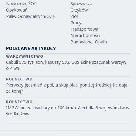
Nawozów, ŚOR
Spożywcza
Opakowań
Grzybów
Paliw Odnawialnych/OZE
Ziół
Pracy
Transportowa
Nieruchomości
Budowlana, Opału
POLECANE ARTYKUŁY
WARZYWNICTWO
Cebuli 575 tys. ton, kapusty 533. GUS ścina szacunek warzyw
o 4,5%
ROLNICTWO
Pierwszy jęczmień z pól, a skup płaci poniżej średniej. Ile dają
za tonę?
ROLNICTWO
IMGW: burze i wichury do 100 km/h. Alert dla 8 województw w
środku żniw