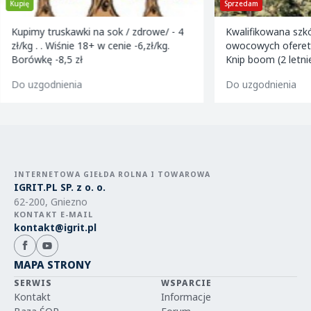
Kupię
Sprzedam
Kupimy truskawki na sok / zdrowe/ - 4
Kwalifikowana szk
zł/kg . . Wiśnie 18+ w cenie -6,zł/kg.
owocowych ofereta
Borówkę -8,5 zł
Knip boom (2 letni
golden m9 -jeron
Do uzgodnienia
Do uzgodnienia
m9 -paulared m9/
INTERNETOWA GIEŁDA ROLNA I TOWAROWA
IGRIT.PL SP. z o. o.
62-200, Gniezno
KONTAKT E-MAIL
kontakt@igrit.pl
MAPA STRONY
SERWIS
WSPARCIE
Kontakt
Informacje