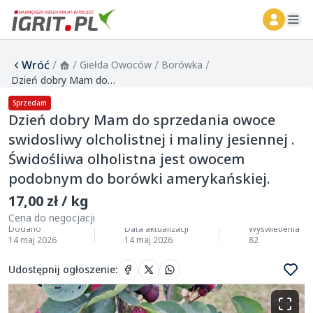
ope
Wróć
/
/
/
/
Giełda Owoców
Borówka
Dzień dobry Mam do sprzedania owoce swidosliwy olcholistnej i maliny jesiennej . Świdośliwa olholistna jest owocem podobnym do borówki amerykańskiej.
Sprzedam
Dzień dobry Mam do sprzedania owoce
swidosliwy olcholistnej i maliny jesiennej .
Świdośliwa olholistna jest owocem
podobnym do borówki amerykańskiej.
17,00 zł / kg
Cena do negocjacji
Dodano
Data aktualizacji
Wyświetlenia
14 maj 2026
14 maj 2026
82
Udostępnij ogłoszenie
: