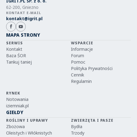
IGRIT.PL SP. z o. o.
62-200, Gniezno
KONTAKT E-MAIL
kontakt@igrit.pl
MAPA STRONY
SERWIS
WSPARCIE
Kontakt
Informacje
Baza ŚOR
Forum
Tankuj taniej
Pomoc
Polityka Prywatności
Cennik
Regulamin
RYNEK
Notowania
iziemniak.pl
GIEŁDY
ROŚLINY I UPRAWY
ZWIERZĘTA I PASZE
Zbożowa
Bydła
Oleistych i Włóknistych
Trzody