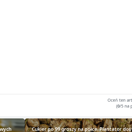
Oceń ten art
(
0
/5 na
owych
Cukier po 99 groszy na półce. Plantator dos