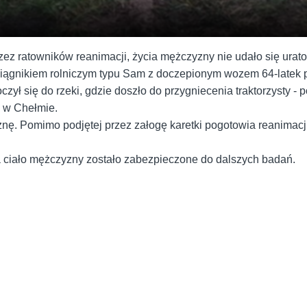
ez ratowników reanimacji, życia mężczyzny nie udało się urat
 ciągnikiem rolniczym typu Sam z doczepionym wozem 64-latek 
zył się do rzeki, gdzie doszło do przygniecenia traktorzysty -
i w Chełmie.
nę. Pomimo podjętej przez załogę karetki pogotowia reanimacji
a ciało mężczyzny zostało zabezpieczone do dalszych badań.