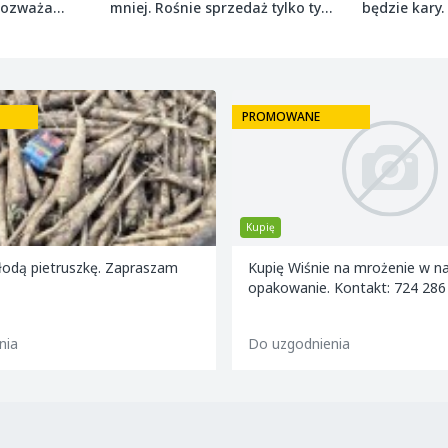
 rozważa
mniej. Rośnie sprzedaż tylko tych
będzie kary.
najmniejszych
grudnia 2027
PROMOWANE
Praca
 na mrożenie w nasze
Szukamy 4 osób do pracy przy 
 Kontakt: 724 286 160
ogórków na samolocie
25,00 zł / h
nia