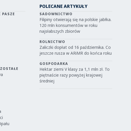
POLECANE ARTYKUŁY
I PASZE
SADOWNICTWO
Filipiny otwierają się na polskie jabłka.
120 mln konsumentów w roku
najsłabszych zbiorów
ROLNICTWO
Zaliczki dopłat od 16 października. Co
jeszcze rusza w ARiMR do końca roku
GOSPODARKA
OZOSTAŁE
Hektar ziemi V klasy za 1,1 mln zł. To
wa
piętnaście razy powyżej krajowej
średniej
a
ci
Opału