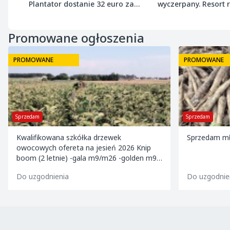
Plantator dostanie 32 euro za
wyczerpany. Resort
tonę buraka
próg 8 ton wołowiny
Promowane ogłoszenia
PROMOWANE
PROMOWANE
Sprzedam
Kupię
Sprzedam młodą pietruszkę. Zapraszam
Kupię Wiśnie
opakowanie.
Do uzgodnienia
Do uzgodnie