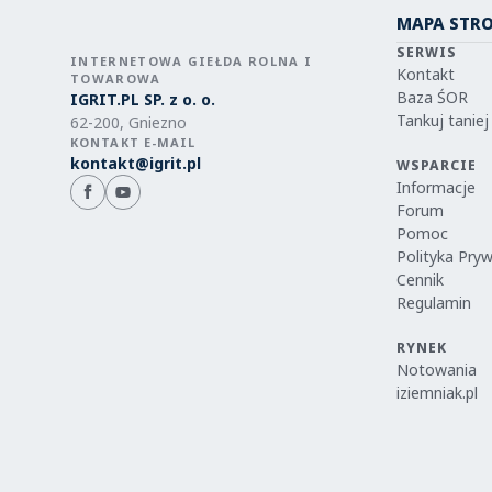
MAPA STR
SERWIS
INTERNETOWA GIEŁDA ROLNA I
Kontakt
TOWAROWA
Baza ŚOR
IGRIT.PL SP. z o. o.
Tankuj taniej
62-200, Gniezno
KONTAKT E-MAIL
kontakt@igrit.pl
WSPARCIE
Informacje
Forum
Pomoc
Polityka Pry
Cennik
Regulamin
RYNEK
Notowania
iziemniak.pl