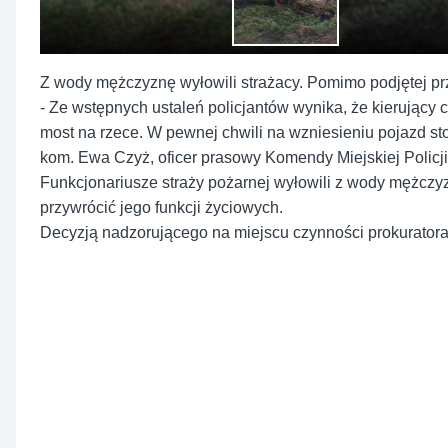
Z wody mężczyznę wyłowili strażacy. Pomimo podjętej prz
- Ze wstępnych ustaleń policjantów wynika, że kierujący
most na rzece. W pewnej chwili na wzniesieniu pojazd stoc
kom. Ewa Czyż, oficer prasowy Komendy Miejskiej Policj
Funkcjonariusze straży pożarnej wyłowili z wody mężczyz
przywrócić jego funkcji życiowych.
Decyzją nadzorującego na miejscu czynności prokurator