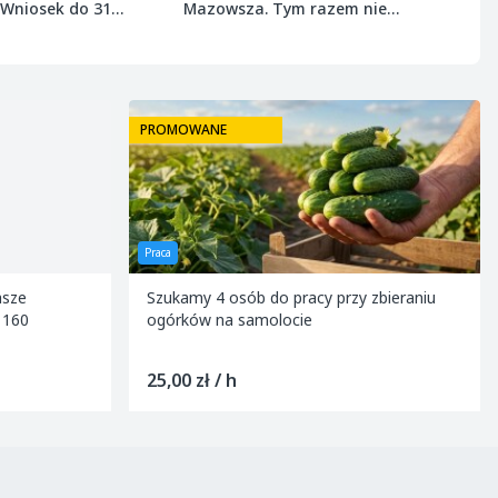
 Wniosek do 31
Mazowsza. Tym razem nie
 r.
ominęła ozimin
PROMOWANE
Sprzedam
zbieraniu
Sprzedam jabłka Prince
1,00 zł / kg