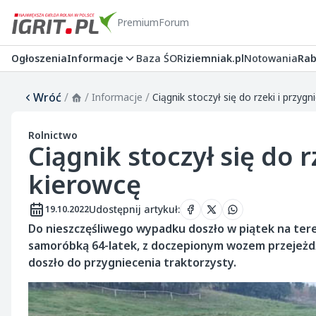
Premium
Forum
Ogłoszenia
Informacje
Baza ŚOR
iziemniak.pl
Notowania
Rab
Wróć
/
/
/
Informacje
Ciągnik stoczył się do rzeki i przygn
Rolnictwo
Ciągnik stoczył się do r
kierowcę
Udostępnij artykuł
:
19.10.2022
Do nieszczęśliwego wypadku doszło w piątek na tere
samoróbką 64-latek, z doczepionym wozem przejeżdżał
doszło do przygniecenia traktorzysty.