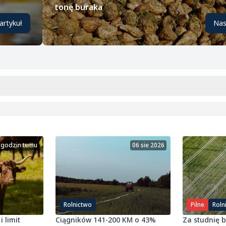
tonę buraka
artykuł
Nas
 godzin temu
06 sie 2026
Rolnictwo
Pilne
Roln
i limit
Ciągników 141-200 KM o 43%
Za studnię 