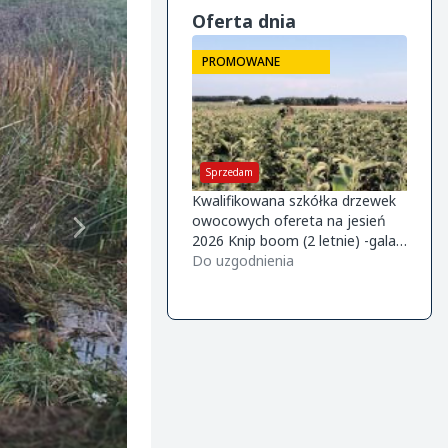
Oferta dnia
PROMOWANE
PRO
Sprzedam
Kupi
Kwalifikowana szkółka drzewek
Firma
owocowych ofereta na jesień
śliwke
2026 Knip boom (2 letnie) -gala
wspoł
m9/m26 -golden m9 -jeronimo
Do uzgodnienia
Do uz
m9/m26 -mutsu m9 -paulared
m9/m2