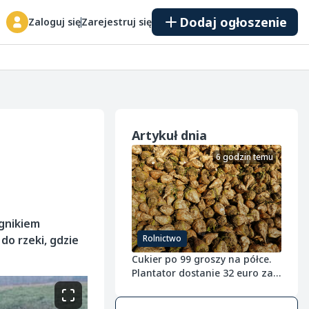
Dodaj ogłoszenie
Zaloguj się
Zarejestruj się
Artykuł dnia
6 godzin temu
ągnikiem
do rzeki, gdzie
Rolnictwo
Cukier po 99 groszy na półce.
Plantator dostanie 32 euro za
tonę buraka