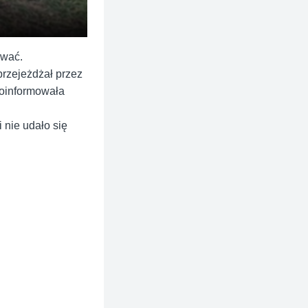
ować.
przejeżdżał przez
 poinformowała
 nie udało się