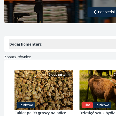
Poprzedni 
Dodaj komentarz
Zobacz również
6 godzin temu
7
Rolnictwo
Pilne
Rolnictwo
Cukier po 99 groszy na półce.
Dziesięć sztuk bydła 