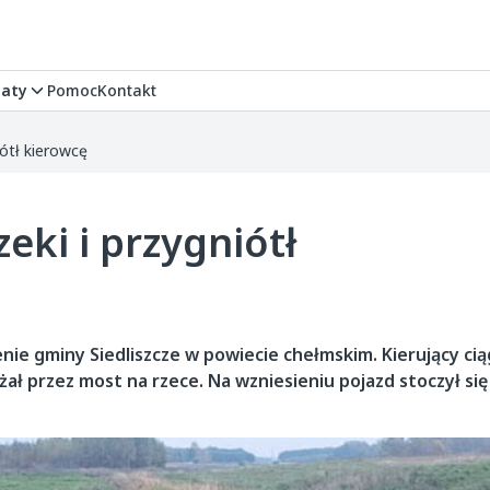
aty
Pomoc
Kontakt
iótł kierowcę
zeki i przygniótł
nie gminy Siedliszcze w powiecie chełmskim. Kierujący ci
 przez most na rzece. Na wzniesieniu pojazd stoczył się 