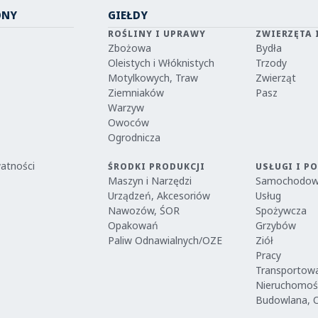
ONY
GIEŁDY
ROŚLINY I UPRAWY
ZWIERZĘTA 
Zbożowa
Bydła
Oleistych i Włóknistych
Trzody
Motylkowych, Traw
Zwierząt
Ziemniaków
Pasz
Warzyw
Owoców
Ogrodnicza
watności
ŚRODKI PRODUKCJI
USŁUGI I P
Maszyn i Narzędzi
Samochodo
Urządzeń, Akcesoriów
Usług
Nawozów, ŚOR
Spożywcza
Opakowań
Grzybów
Paliw Odnawialnych/OZE
Ziół
Pracy
Transportow
Nieruchomoś
Budowlana, 