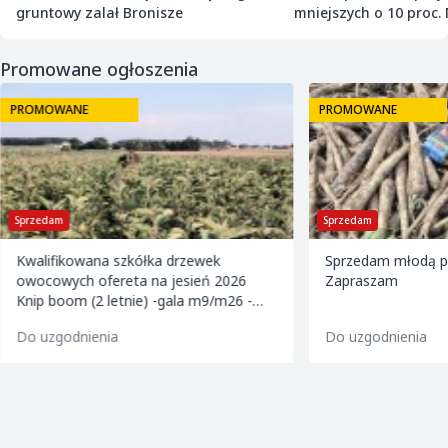
gruntowy zalał Bronisze
mniejszych o 10 proc. 
zawiadamia UOKiK
Promowane ogłoszenia
PROMOWANE
PROMOWANE
Sprzedam
Sprzedam
Kwalifikowana szkółka drzewek
Sprzedam młodą pi
owocowych ofereta na jesień 2026
Zapraszam
Knip boom (2 letnie) -gala m9/m26 -
golden m9 -jeronimo m9/m26 -mutsu
Do uzgodnienia
Do uzgodnienia
m9 -paulared m9/m2