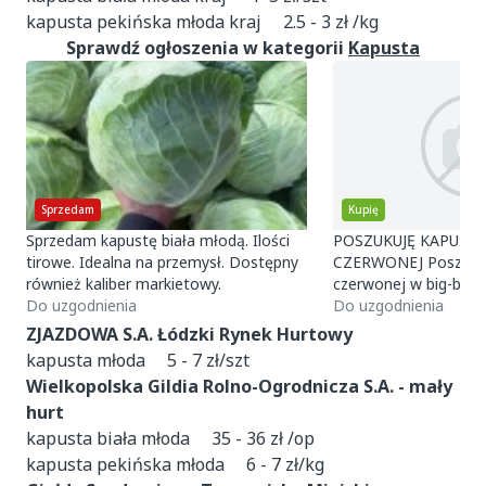
kapusta pekińska młoda kraj 2.5 - 3 zł /kg
Sprawdź ogłoszenia w kategorii
Kapusta
Sprzedam
Kupię
Sprzedam kapustę biała młodą. Ilości
POSZUKUJĘ KAPUSTY 
tirowe. Idealna na przemysł. Dostępny
CZERWONEJ Poszukuję kapusty białej i
również kaliber markietowy.
czerwonej w big-bagach. 📦 Ilo
Do uzgodnienia
samochód ➡️ 50% kap
Do uzgodnienia
kapusta c
ZJAZDOWA S.A. Łódzki Rynek Hurtowy
kapusta młoda 5 - 7 zł/szt
Wielkopolska Gildia Rolno-Ogrodnicza S.A. - mały
hurt
kapusta biała młoda 35 - 36 zł /op
kapusta pekińska młoda 6 - 7 zł/kg