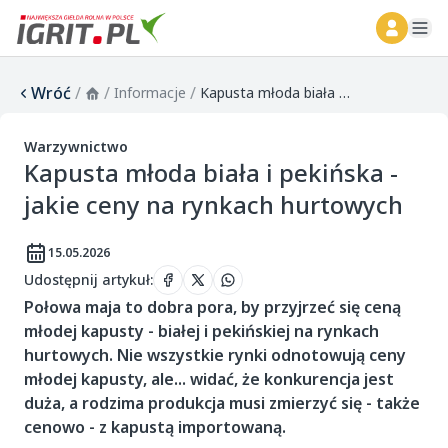
ope
Wróć
/
/
/
Informacje
Kapusta młoda biała i pekińska - jakie ceny na rynkach hurtowych
Warzywnictwo
Kapusta młoda biała i pekińska -
jakie ceny na rynkach hurtowych
15.05.2026
Udostępnij artykuł
:
Połowa maja to dobra pora, by przyjrzeć się ceną
młodej kapusty - białej i pekińskiej na rynkach
hurtowych. Nie wszystkie rynki odnotowują ceny
młodej kapusty, ale... widać, że konkurencja jest
duża, a rodzima produkcja musi zmierzyć się - także
cenowo - z kapustą importowaną.