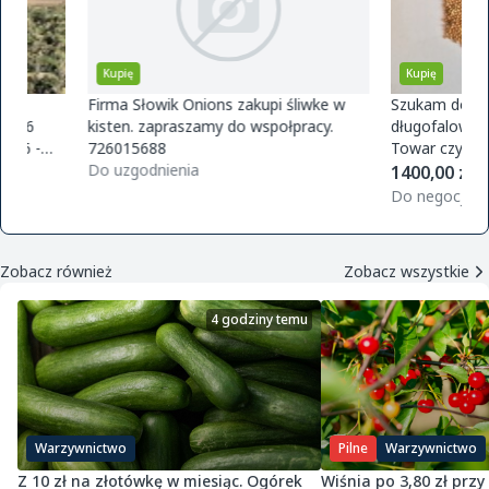
Kupię
Kupię
Firma Słowik Onions zakupi śliwke w
Szukam dostawców pr
kisten. zapraszamy do wspołpracy.
długofalowej współpra
726015688
Towar czysty bez glifo
Do uzgodnienia
magazynu w Polsce. O
1400,00 zł / t
zamówie
Do negocjacji
Zobacz również
Zobacz wszystkie
4 godziny temu
Warzywnictwo
Pilne
Warzywnictwo
Z 10 zł na złotówkę w miesiąc. Ogórek
Wiśnia po 3,80 zł przy