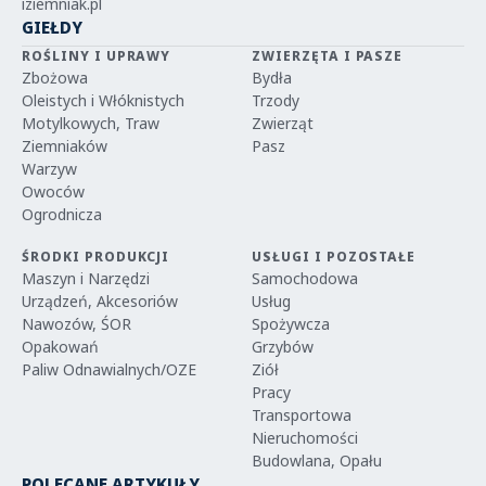
iziemniak.pl
GIEŁDY
ROŚLINY I UPRAWY
ZWIERZĘTA I PASZE
Zbożowa
Bydła
Oleistych i Włóknistych
Trzody
Motylkowych, Traw
Zwierząt
Ziemniaków
Pasz
Warzyw
Owoców
Ogrodnicza
ŚRODKI PRODUKCJI
USŁUGI I POZOSTAŁE
Maszyn i Narzędzi
Samochodowa
Urządzeń, Akcesoriów
Usług
Nawozów, ŚOR
Spożywcza
Opakowań
Grzybów
Paliw Odnawialnych/OZE
Ziół
Pracy
Transportowa
Nieruchomości
Budowlana, Opału
POLECANE ARTYKUŁY