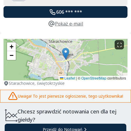
606 *** ***
Pokaż e-mail
+
−
Leaflet
|
©
OpenStreetMap
contributors
Starachowice, świętokrzyskie
Uwaga! To jest pierwsze ogłoszenie, tego użytkownika!
Chcesz sprawdzić notowania cen dla tej
giełdy?
Przejdź do Notowań