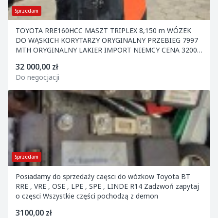
Sprzedam
TOYOTA RRE160HCC MASZT TRIPLEX 8,150 m WÓZEK
DO WĄSKICH KORYTARZY ORYGINALNY PRZEBIEG 7997
MTH ORYGINALNY LAKIER IMPORT NIEMCY CENA 32000
NETTO
32 000,00 zł
Do negocjacji
Sprzedam
Posiadamy do sprzedaży caęsci do wózkow Toyota BT
RRE , VRE , OSE , LPE , SPE , LINDE R14 Zadzwoń zapytaj
o częsci Wszystkie części pochodzą z demon
3100,00 zł