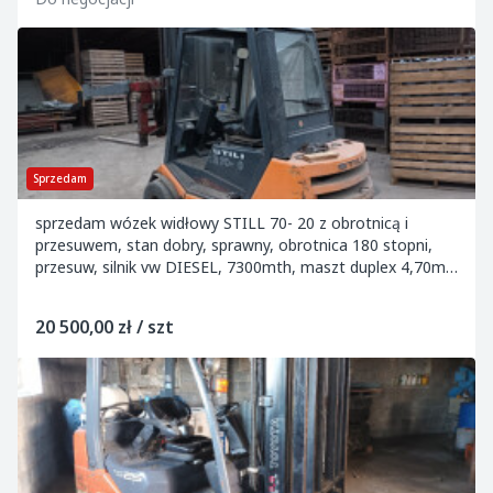
Sprzedam
sprzedam wózek widłowy STILL 70- 20 z obrotnicą i
przesuwem, stan dobry, sprawny, obrotnica 180 stopni,
przesuw, silnik vw DIESEL, 7300mth, maszt duplex 4,70m,
rok 1996, udżwig 2t, rozdzielacz 4- sekc...
20 500,00 zł / szt