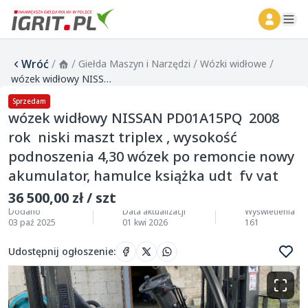
ope
Wróć
/
/
/
/
Giełda Maszyn i Narzędzi
Wózki widłowe
wózek widłowy NISSAN PD01A15PQ 2008 rok niski maszt triplex , wysokość podnoszenia 4,30 wózek po remoncie nowy akumulator, hamulce książka udt fv vat
Sprzedam
wózek widłowy NISSAN PD01A15PQ 2008
rok niski maszt triplex , wysokość
podnoszenia 4,30 wózek po remoncie nowy
akumulator, hamulce książka udt fv vat
36 500,00 zł / szt
Dodano
Data aktualizacji
Wyświetlenia
03 paź 2025
01 kwi 2026
161
Udostępnij ogłoszenie
: