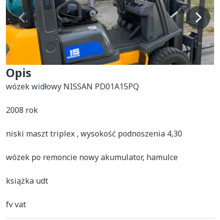
Opis
wózek widłowy NISSAN PD01A15PQ 

2008 rok 

niski maszt triplex , wysokość podnoszenia 4,30

wózek po remoncie nowy akumulator, hamulce

książka udt 

fv vat  