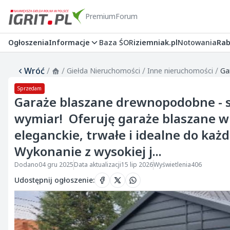
Premium
Forum
Ogłoszenia
Informacje
Baza ŚOR
iziemniak.pl
Notowania
Rab
Wróć
/
/
/
/
Giełda Nieruchomości
Inne nieruchomości
Sprzedam
Garaże blaszane drewnopodobne - s
wymiar! Oferuję garaże blaszane 
eleganckie, trwałe i idealne do każ
Wykonanie z wysokiej j...
Dodano
04 gru 2025
Data aktualizacji
15 lip 2026
Wyświetlenia
406
Udostępnij ogłoszenie
: