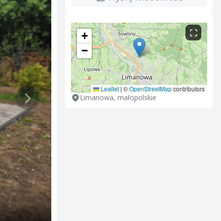
+
−
Leaflet
|
©
OpenStreetMap
contributors
Limanowa, małopolskie