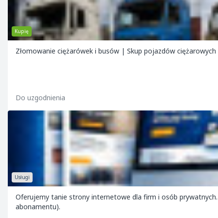
Kupię
Złomowanie ciężarówek i busów | Skup pojazdów ciężarowych 
Do uzgodnienia
Usługi
Oferujemy tanie strony internetowe dla firm i osób prywatnych. Ceny za stronę internetową zaczynają się już od 590 zł (jednorazowo, be
abonamentu).