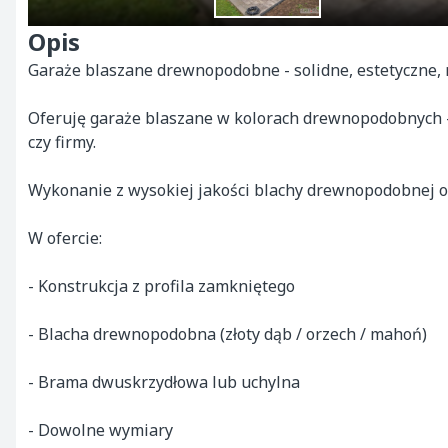
Opis
Garaże blaszane drewnopodobne - solidne, estetyczne, n
Oferuję garaże blaszane w kolorach drewnopodobnych - 
czy firmy.

Wykonanie z wysokiej jakości blachy drewnopodobnej o
W ofercie:

- Konstrukcja z profila zamkniętego

- Blacha drewnopodobna (złoty dąb / orzech / mahoń)

- Brama dwuskrzydłowa lub uchylna

- Dowolne wymiary
