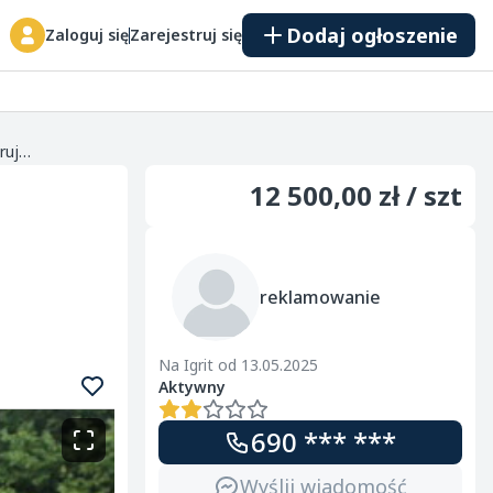
Dodaj ogłoszenie
Zaloguj się
Zarejestruj się
Garaże blaszane drewnopodobne - solidne, estetyczne, na wymiar! Oferuję garaże blaszane w kolorach drewnopodobnych - eleganckie, trwałe i idealne do każdego domu czy firmy. Wykonanie z wysokiej j...
12 500,00 zł / szt
reklamowanie
Na Igrit od 13.05.2025
Aktywny
690 *** ***
Wyślij wiadomość