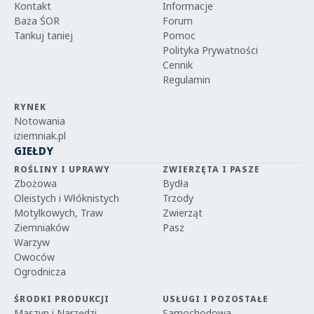
Kontakt
Informacje
Baza ŚOR
Forum
Tankuj taniej
Pomoc
Polityka Prywatności
Cennik
Regulamin
RYNEK
Notowania
iziemniak.pl
GIEŁDY
ROŚLINY I UPRAWY
ZWIERZĘTA I PASZE
Zbożowa
Bydła
Oleistych i Włóknistych
Trzody
Motylkowych, Traw
Zwierząt
Ziemniaków
Pasz
Warzyw
Owoców
Ogrodnicza
ŚRODKI PRODUKCJI
USŁUGI I POZOSTAŁE
Maszyn i Narzędzi
Samochodowa