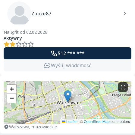
Zboże87
Na Igrit od 02.02.2026
Aktywny
512 *** ***
Wyślij wiadomość
+
−
Leaflet
|
©
OpenStreetMap
contributors
Warszawa, mazowieckie