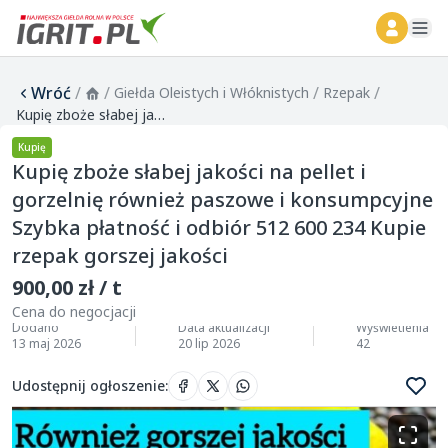
ope
Wróć
/
/
/
/
Giełda Oleistych i Włóknistych
Rzepak
Kupię zboże słabej jakości na pellet i gorzelnię również paszowe i konsumpcyjne Szybka płatność i odbiór 512 600 234 Kupie rzepak gorszej jakości
Kupię
Kupię zboże słabej jakości na pellet i
gorzelnię również paszowe i konsumpcyjne
Szybka płatność i odbiór 512 600 234 Kupie
rzepak gorszej jakości
900,00 zł / t
Cena do negocjacji
Dodano
Data aktualizacji
Wyświetlenia
13 maj 2026
20 lip 2026
42
Udostępnij ogłoszenie
: