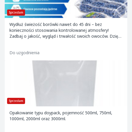
Sprzedam
Wydłuż świeżość borówki nawet do 45 dni – bez
konieczności stosowania kontrolowanej atmosfery!
Zadbaj o jakość, wygląd i trwałość swoich owoców. Dzięki
innowacyjnym opakowaniom Xtend®, możesz przec...
Do uzgodnienia
Sprzedam
Opakowanie typu doypack, pojemność 500ml, 750ml,
1000ml, 2000ml oraz 3000ml.