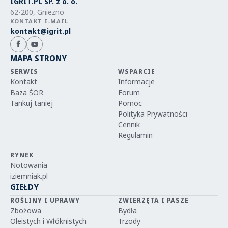
IGRIT.PL SP. z o. o.
62-200, Gniezno
KONTAKT E-MAIL
kontakt@igrit.pl
MAPA STRONY
SERWIS
WSPARCIE
Kontakt
Informacje
Baza ŚOR
Forum
Tankuj taniej
Pomoc
Polityka Prywatności
Cennik
Regulamin
RYNEK
Notowania
iziemniak.pl
GIEŁDY
ROŚLINY I UPRAWY
ZWIERZĘTA I PASZE
Zbożowa
Bydła
Oleistych i Włóknistych
Trzody