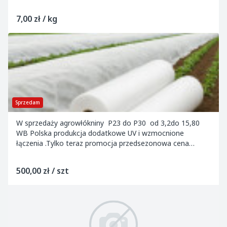
próżniowego produktów spożywczych i przedmiotów
wymagają...
7,00 zł / kg
Sprzedam
W sprzedaży agrowłókniny P23 do P30 od 3,2do 15,80
WB Polska produkcja dodatkowe UV i wzmocnione
łączenia .Tylko teraz promocja przedsezonowa cena
dotyczy 12,60x100 p23 WB brutto
500,00 zł / szt