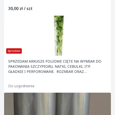
30,00 zł / szt
Sprzedam
SPRZEDAM ARKUSZE FOLIOWE CIĘTE NA WYMIAR DO
PAKOWANIA SZCZYPIORU, NATKI, CEBULKI, ITP.
GŁADKIE I PERFOROWANE. ROZMIAR ORAZ
GRUBOŚĆ FOLII DO UZGODNIENIA. W OFERCIE
POSIADAMY RÓWNIEŻ INNE ART....
Do uzgodnienia