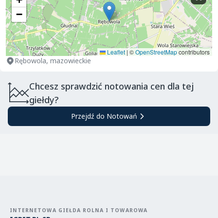
−
Leaflet
|
©
OpenStreetMap
contributors
Rębowola, mazowieckie
Chcesz sprawdzić notowania cen dla tej
giełdy?
Przejdź do Notowań
INTERNETOWA GIEŁDA ROLNA I TOWAROWA