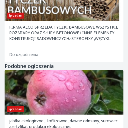
Sprzedam
FIRMA ALCO SPRZEDA TYCZKI BAMBUSOWE WSZYSTKIE
ROZMIARY ORAZ SŁUPY BETONOWE i INNE ELEMENTY
KONSTRUKCJI SADOWNICZYCH:-STEBOFIXY ,WĘŻYKI
,KOTWY ,NACIĄGI ,DRUT ORAZ INNE. ATRAKCYJNE CENY
.ZAPRASZAMY.
Do uzgodnienia
Podobne ogłoszenia
Sprzedam
jabłka ekologiczne , liofilizowne ,dawne odmiany, surowiec
,certyfikat produkcji ekologicznej,