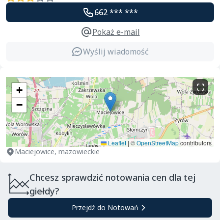
662 *** ***
Pokaż e-mail
Wyślij wiadomość
+
−
Leaflet
|
©
OpenStreetMap
contributors
Maciejowice, mazowieckie
Chcesz sprawdzić notowania cen dla tej
giełdy?
Przejdź do Notowań