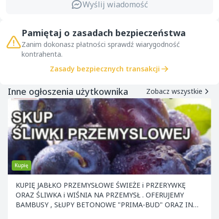
Wyślij wiadomość
Pamiętaj o zasadach bezpieczeństwa
Zanim dokonasz płatności sprawdź wiarygodność
kontrahenta.
Zasady bezpiecznych transakcji
Inne ogłoszenia użytkownika
Zobacz wszystkie
Kupię
KUPIĘ JABŁKO PRZEMYSŁOWE ŚWIEŻE i PRZERYWKĘ
ORAZ ŚLIWKA i WIŚNIA NA PRZEMYSŁ . OFERUJEMY
BAMBUSY , SŁUPY BETONOWE "PRIMA-BUD" ORAZ INNE
ELEMENTY KONS