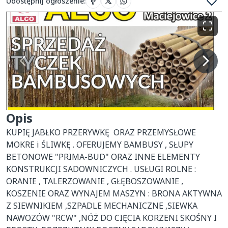
Udostępnij ogłoszenie
:
Opis
KUPIĘ JABŁKO PRZERYWKĘ  ORAZ PRZEMYSŁOWE 
MOKRE i ŚLIWKĘ . OFERUJEMY BAMBUSY , SŁUPY 
BETONOWE "PRIMA-BUD" ORAZ INNE ELEMENTY 
KONSTRUKCJI SADOWNICZYCH . USŁUGI ROLNE : 
ORANIE , TALERZOWANIE , GŁĘBOSZOWANIE , 
KOSZENIE ORAZ WYNAJEM MASZYN : BRONA AKTYWNA 
Z SIEWNIKIEM ,SZPADLE MECHANICZNE ,SIEWKA 
NAWOZÓW "RCW" ,NÓŻ DO CIĘCIA KORZENI SKOŚNY I 