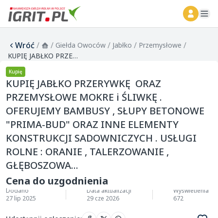
ope
Wróć
/
/
/
/
/
Giełda Owoców
Jabłko
Przemysłowe
KUPIĘ JABŁKO PRZERYWKĘ ORAZ PRZEMYSŁOWE MOKRE i ŚLIWKĘ . OFERUJEMY BAMBUSY , SŁUPY BETONOWE "PRIMA-BUD" ORAZ INNE ELEMENTY KONSTRUKCJI SADOWNICZYCH . USŁUGI ROLNE : ORANIE , TALERZOWANIE , GŁĘBOSZOWA...
Kupię
KUPIĘ JABŁKO PRZERYWKĘ ORAZ
PRZEMYSŁOWE MOKRE i ŚLIWKĘ .
OFERUJEMY BAMBUSY , SŁUPY BETONOWE
"PRIMA-BUD" ORAZ INNE ELEMENTY
KONSTRUKCJI SADOWNICZYCH . USŁUGI
ROLNE : ORANIE , TALERZOWANIE ,
GŁĘBOSZOWA...
Cena do uzgodnienia
Dodano
Data aktualizacji
Wyświetlenia
27 lip 2025
29 cze 2026
672