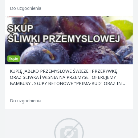
Do uzgodnienia
Kupię
KUPIĘ JABŁKO PRZEMYSŁOWE ŚWIEŻE i PRZERYWKĘ
ORAZ ŚLIWKA i WIŚNIA NA PRZEMYSŁ . OFERUJEMY
BAMBUSY , SŁUPY BETONOWE "PRIMA-BUD" ORAZ INNE
ELEMENTY KONS
Do uzgodnienia