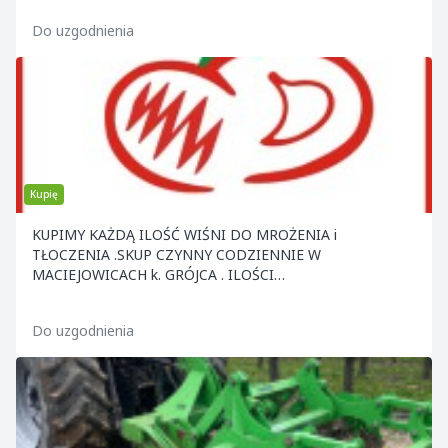
Do uzgodnienia
Kupię
KUPIMY KAŻDĄ ILOŚĆ WIŚNI DO MROŻENIA i
TŁOCZENIA .SKUP CZYNNY CODZIENNIE W
MACIEJOWICACH k. GRÓJCA . ILOŚCI
CAŁOSAMOCHODOWE ODBIERAMY Z MIEJSCA .ZAP
Do uzgodnienia