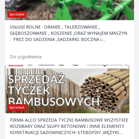
Sprzedam
USŁUGI ROLNE : ORANIE , TALERZOWANIE ,
GŁĘBOSZOWANIE , KOSZENIE ,ORAZ WYNAJEM MASZYN
: FREZ DO SADZENIA ,SADZARKI: BOCZNA i
ZWYKŁA,BRONA AKTYWNA Z SIEWNIKIEM ,SZPADLE
MECHANICZNE,SIEWKA DO NAWOZÓW "R...
Do uzgodnienia
Sprzedam
FIRMA ALCO SPRZEDA TYCZKI BAMBUSOWE WSZYSTKIE
ROZMIARY ORAZ SŁUPY BETONOWE i INNE ELEMENTY
KONSTRUKCJI SADOWNICZYCH:-STEBOFIXY ,WĘŻYKI
,KOTWY ,NACIĄGI ,DRUT ORAZ INNE. ATRAKCYJNE CENY