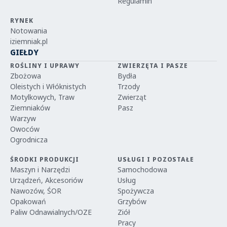
Regulamin
RYNEK
Notowania
iziemniak.pl
GIEŁDY
ROŚLINY I UPRAWY
ZWIERZĘTA I PASZE
Zbożowa
Bydła
Oleistych i Włóknistych
Trzody
Motylkowych, Traw
Zwierząt
Ziemniaków
Pasz
Warzyw
Owoców
Ogrodnicza
ŚRODKI PRODUKCJI
USŁUGI I POZOSTAŁE
Maszyn i Narzędzi
Samochodowa
Urządzeń, Akcesoriów
Usług
Nawozów, ŚOR
Spożywcza
Opakowań
Grzybów
Paliw Odnawialnych/OZE
Ziół
Pracy