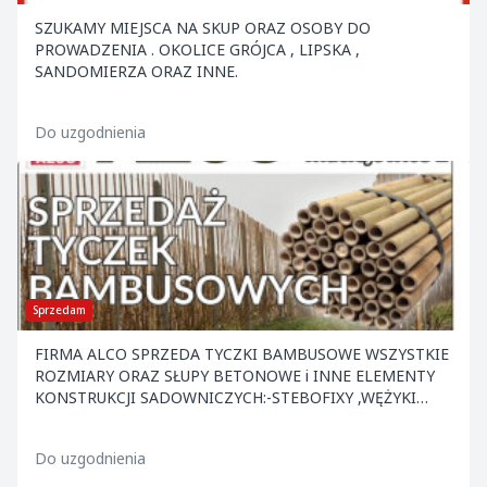
SZUKAMY MIEJSCA NA SKUP ORAZ OSOBY DO
PROWADZENIA . OKOLICE GRÓJCA , LIPSKA ,
SANDOMIERZA ORAZ INNE.
Do uzgodnienia
Sprzedam
FIRMA ALCO SPRZEDA TYCZKI BAMBUSOWE WSZYSTKIE
ROZMIARY ORAZ SŁUPY BETONOWE i INNE ELEMENTY
KONSTRUKCJI SADOWNICZYCH:-STEBOFIXY ,WĘŻYKI
,KOTWY ,NACIĄGI ,DRUT ORAZ INNE. ATRAKCYJNE CENY
.ZAPRASZAMY.
Do uzgodnienia