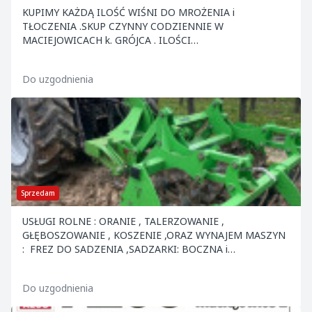
KUPIMY KAŻDĄ ILOŚĆ WIŚNI DO MROŻENIA i
TŁOCZENIA .SKUP CZYNNY CODZIENNIE W
MACIEJOWICACH k. GRÓJCA . ILOŚCI
CAŁOSAMOCHODOWE ODBIERAMY Z MIEJSCA .ZAP
Do uzgodnienia
Sprzedam
USŁUGI ROLNE : ORANIE , TALERZOWANIE ,
GŁĘBOSZOWANIE , KOSZENIE ,ORAZ WYNAJEM MASZYN
: FREZ DO SADZENIA ,SADZARKI: BOCZNA i
ZWYKŁA,BRONA AKTYWNA Z SIEWNIKIEM ,SZPADLE
MECHANICZNE,SIEWKA DO NAWOZÓW "R...
Do uzgodnienia