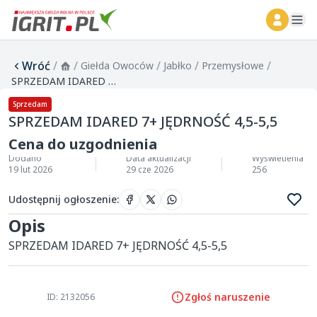
ope
Wróć
/
/
/
/
/
Giełda Owoców
Jabłko
Przemysłowe
SPRZEDAM IDARED 7+ JĘDRNOŚĆ 4,5-5,5
Sprzedam
SPRZEDAM IDARED 7+ JĘDRNOŚĆ 4,5-5,5
Cena do uzgodnienia
Dodano
Data aktualizacji
Wyświetlenia
19 lut 2026
29 cze 2026
256
Udostępnij ogłoszenie
:
Opis
SPRZEDAM IDARED 7+ JĘDRNOŚĆ 4,5-5,5 
Zgłoś naruszenie
ID: 2132056