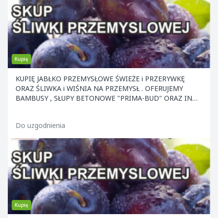
Kupię
KUPIĘ JABŁKO PRZEMYSŁOWE ŚWIEŻE i PRZERYWKĘ
ORAZ ŚLIWKA i WIŚNIA NA PRZEMYSŁ . OFERUJEMY
BAMBUSY , SŁUPY BETONOWE "PRIMA-BUD" ORAZ INNE
ELEMENTY KONS
Do uzgodnienia
Kupię