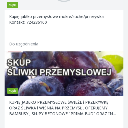
Kupię
Kupię jabłko przemysłowe mokre/suche/przerywka.
Kontakt: 724286160
Do uzgodnienia
Kupię
KUPIĘ JABŁKO PRZEMYSŁOWE ŚWIEŻE i PRZERYWKĘ
ORAZ ŚLIWKA i WIŚNIA NA PRZEMYSŁ . OFERUJEMY
BAMBUSY , SŁUPY BETONOWE "PRIMA-BUD" ORAZ INNE
ELEMENTY KONS