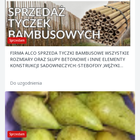
Sprzedam
FIRMA ALCO SPRZEDA TYCZKI BAMBUSOWE WSZYSTKIE
ROZMIARY ORAZ SŁUPY BETONOWE i INNE ELEMENTY
KONSTRUKCJI SADOWNICZYCH:-STEBOFIXY ,WĘŻYKI
,KOTWY ,NACIĄGI ,DRUT ORAZ INNE. ATRAKCYJNE CENY
.ZAPRASZAMY.
Do uzgodnienia
Sprzedam