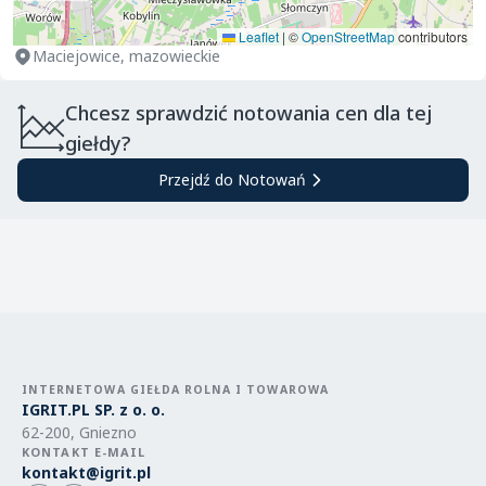
Leaflet
|
©
OpenStreetMap
contributors
Maciejowice, mazowieckie
Chcesz sprawdzić notowania cen dla tej
giełdy?
Przejdź do Notowań
INTERNETOWA GIEŁDA ROLNA I TOWAROWA
IGRIT.PL SP. z o. o.
62-200, Gniezno
KONTAKT E-MAIL
kontakt@igrit.pl