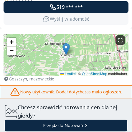
519 *** ***
Wyślij wiadomość
+
−
Leaflet
|
©
OpenStreetMap
contributors
Goszczyn, mazowieckie
Nowy użytkownik. Dodał dotychczas mało ogłoszeń.
Chcesz sprawdzić notowania cen dla tej
giełdy?
Przejdź do Notowań