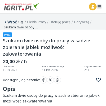
ope
Wróć
/
/
/
/
/
Giełda Pracy
Oferuję pracę
Dorywczą
Szukam dwie osoby do pracy w sadzie zbieranie jabłek możliwość zakwaterowania
Praca
Szukam dwie osoby do pracy w sadzie
zbieranie jabłek możliwość
zakwaterowania
20,00 zł / h
Dodano
Data aktualizacji
Wyświetlenia
10 lis 2025
11 kwi 2026
251
Udostępnij ogłoszenie
:
Opis
Szukam dwie osoby do pracy w sadzie zbieranie jabłek 
możliwość zakwaterowania 