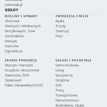
iziemniak.pl
GIEŁDY
ROŚLINY I UPRAWY
ZWIERZĘTA I PASZE
Zbożowa
Bydła
Oleistych i Włóknistych
Trzody
Motylkowych, Traw
Zwierząt
Ziemniaków
Pasz
Warzyw
Owoców
Ogrodnicza
ŚRODKI PRODUKCJI
USŁUGI I POZOSTAŁE
Maszyn i Narzędzi
Samochodowa
Urządzeń, Akcesoriów
Usług
Nawozów, ŚOR
Spożywcza
Opakowań
Grzybów
Paliw Odnawialnych/OZE
Ziół
Pracy
Transportowa
Nieruchomości
Budowlana, Opału