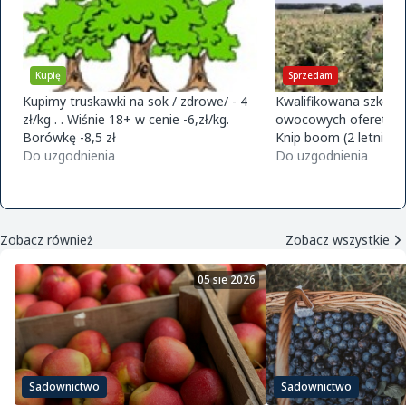
Kupię
Sprzedam
Kupimy truskawki na sok / zdrowe/ - 4
Kwalifikowana szkółk
zł/kg . . Wiśnie 18+ w cenie -6,zł/kg.
owocowych ofereta na
Borówkę -8,5 zł
Knip boom (2 letnie) 
Do uzgodnienia
golden m9 -jeronimo
Do uzgodnienia
m9 -paulared m9/m2
Zobacz również
Zobacz wszystkie
05 sie 2026
Sadownictwo
Sadownictwo