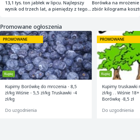
13,1 tys. ton jabłek w lipcu. Najlepszy
Borówka na mrożenie p
wynik od trzech lat, a pieniędzy z tego
zbiór kilograma kosztu
nie ma
Promowane ogłoszenia
PROMOWANE
PROMOWANE
Kupię
Kupię
Kupimy Borówkę do mrozenia - 8,5
Kupimy truskawki na sok / zdrowe/ - 4
zł/kg Wiśnie - 5,5 zł/kg Truskawki -4
zł/kg . . Wiśnie 18+ w cenie -6,zł/kg.
zł/kg
Borówkę -8,5 zł
Do uzgodnienia
Do uzgodnienia