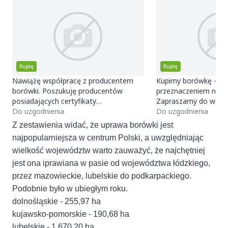
Kupię
Kupię
Nawiążę współpracę z producentem
Kupimy borówkę - każd
borówki. Poszukuję producentów
przeznaczeniem na m
posiadających certyfikaty
Zapraszamy do wspó
GLOBALG.A.P. Interesują mnie ilości
Do uzgodnienia
Do uzgodnienia
paletowe Borowka w skrz
Z zestawienia widać, że uprawa borówki jest
najpopularniejsza w centrum Polski, a uwzględniając
wielkość województw warto zauważyć, że najchętniej
jest ona iprawiana w pasie od województwa łódzkiego,
przez mazowieckie, lubelskie do podkarpackiego.
Podobnie było w ubiegłym roku.
dolnośląskie - 255,97 ha
kujawsko-pomorskie - 190,68 ha
lubelskie - 1 670,20 ha