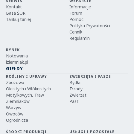
SERWIS
WSPARCIE
Kontakt
Informacje
Baza ŚOR
Forum
Tankuj taniej
Pomoc
Polityka Prywatności
Cennik
Regulamin
RYNEK
Notowania
iziemniak.pl
GIEŁDY
ROŚLINY I UPRAWY
ZWIERZĘTA I PASZE
Zbożowa
Bydła
Oleistych i Włóknistych
Trzody
Motylkowych, Traw
Zwierząt
Ziemniaków
Pasz
Warzyw
Owoców
Ogrodnicza
ŚRODKI PRODUKCJI
USŁUGI I POZOSTAŁE