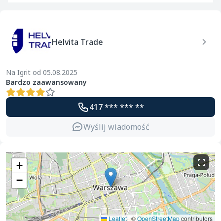
Helvita Trade
Na Igrit od 05.08.2025
Bardzo zaawansowany
417 *** *** **
Wyślij wiadomość
+
−
Leaflet
|
©
OpenStreetMap
contributors