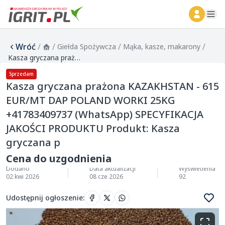
ope
Wróć
/
/
/
/
Giełda Spożywcza
Mąka, kasze, makarony
Kasza gryczana prażona KAZAKHSTAN - 615 EUR/MT DAP POLAND WORKI 25KG +41783409737 (WhatsApp) SPECYFIKACJA JAKOŚCI PRODUKTU Produkt: Kasza gryczana p
Sprzedam
Kasza gryczana prażona KAZAKHSTAN - 615
EUR/MT DAP POLAND WORKI 25KG
+41783409737 (WhatsApp) SPECYFIKACJA
JAKOŚCI PRODUKTU Produkt: Kasza
gryczana p
Cena do uzgodnienia
Dodano
Data aktualizacji
Wyświetlenia
02 kwi 2026
08 cze 2026
92
Udostępnij ogłoszenie
: