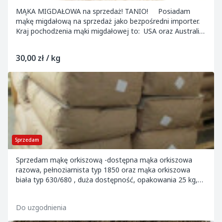
MĄKA MIGDAŁOWA na sprzedaż! TANIO! Posiadam
mąkę migdałową na sprzedaż jako bezpośredni importer.
Kraj pochodzenia mąki migdałowej to: USA oraz Australia
Realizujemy zamówienia każdej...
30,00 zł / kg
Sprzedam
Sprzedam mąkę orkiszową -dostępna mąka orkiszowa
razowa, pełnoziarnista typ 1850 oraz mąka orkiszowa
biała typ 630/680 , duża dostępność, opakowania 25 kg,
sprzedaż na fakturę VAT lub paragon Przy peł...
Do uzgodnienia