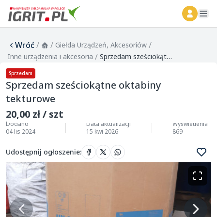
ope
Wróć
/
/
/
Giełda Urządzeń, Akcesoriów
/
Inne urządzenia i akcesoria
Sprzedam sześciokątne oktabiny tekturowe
Sprzedam
Sprzedam sześciokątne oktabiny
tekturowe
20,00 zł / szt
Dodano
Data aktualizacji
Wyświetlenia
04 lis 2024
15 kwi 2026
869
Udostępnij ogłoszenie
: