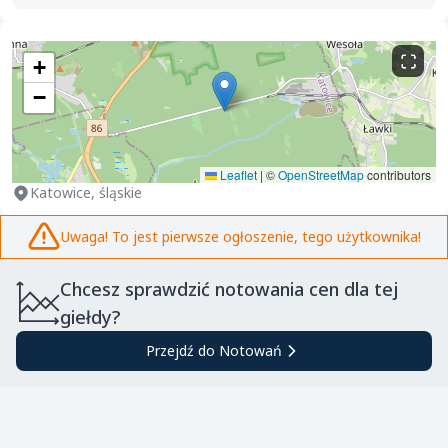
+
−
Leaflet
|
©
OpenStreetMap
contributors
Katowice, śląskie
Uwaga! To jest pierwsze ogłoszenie, tego użytkownika!
Chcesz sprawdzić notowania cen dla tej
giełdy?
Przejdź do Notowań