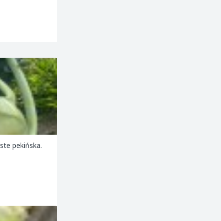
wieksza kalarepe oraz kapuste włoska, dynie hokaido, kapuste pekińska.