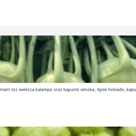
Sprzedam kalarepe duże ilości z liściem bądź na jeża kaliber 8+, mam też 