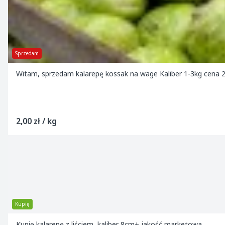
Sprzedam
Witam, sprzedam kalarepę kossak na wage Kaliber 1-3kg cena 2
2,00 zł / kg
Kupię
Kupię kalarepę z liściem, kaliber 8cm+ jakość marketowa