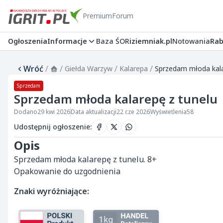
Premium
Forum
Ogłoszenia
Informacje
Baza ŚOR
iziemniak.pl
Notowania
Rab
Wróć
/
/
/
/
Giełda Warzyw
Kalarepa
Sprzedam młoda kala
Sprzedam
Sprzedam młoda kalarepę z tunelu
Dodano
29 kwi 2026
Data aktualizacji
22 cze 2026
Wyświetlenia
58
Udostępnij ogłoszenie
:
Opis
Sprzedam młoda kalarepę z tunelu. 8+

Opakowanie do uzgodnienia
Znaki wyróżniające: