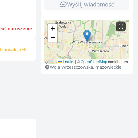
Wyślij wiadomość
+
łoś naruszenie
−
transakcji
Leaflet
|
©
OpenStreetMap
contributors
Wola Wrzeszczowska, mazowieckie