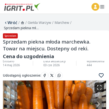
ope
Wróć
/
/
/
/
Giełda Warzyw
Marchew
Sprzedam piekna młoda marchewka. Towar na miejscu. Dostepny od reki.
Sprzedam
Sprzedam piekna młoda marchewka.
Towar na miejscu. Dostepny od reki.
Cena do uzgodnienia
Dodano
Data aktualizacji
Wyświetlenia
14 maj 2026
03 cze 2026
444
Udostępnij ogłoszenie
: