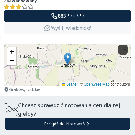
Zaawansowany
883 *** ***
Wyślij wiadomość
+
−
Leaflet
|
©
OpenStreetMap
contributors
Grabów, łódzkie
Chcesz sprawdzić notowania cen dla tej
giełdy?
Przejdź do Notowań