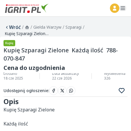
ope
Wróć
/
/
/
/
Giełda Warzyw
Szparagi
Kupię Szparagi Zielone Każdą ilość 788-070-847
Kupię
Kupię Szparagi Zielone Każdą ilość 788-
070-847
Cena do uzgodnienia
Dodano
Data aktualizacji
Wyświetlenia
18 cze 2025
22 cze 2026
326
Udostępnij ogłoszenie
:
Opis
Kupię Szparagi Zielone 

Każdą ilość 
