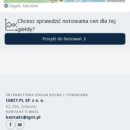
Leaflet
|
©
OpenStreetMap
contributors
Żagań, lubuskie
Chcesz sprawdzić notowania cen dla tej
giełdy?
Przejdź do Notowań
INTERNETOWA GIEŁDA ROLNA I TOWAROWA
IGRIT.PL SP. z o. o.
62-200, Gniezno
KONTAKT E-MAIL
kontakt@igrit.pl