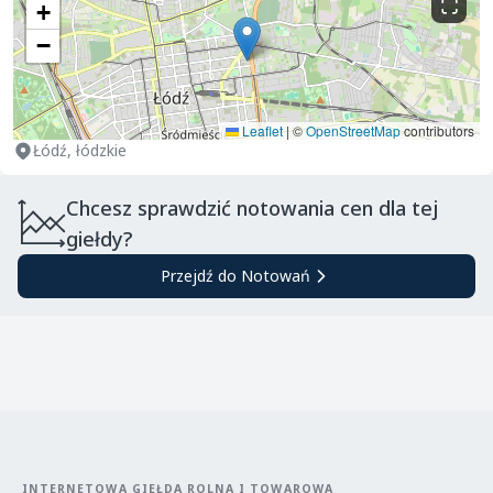
+
−
Leaflet
|
©
OpenStreetMap
contributors
Łódź, łódzkie
Chcesz sprawdzić notowania cen dla tej
giełdy?
Przejdź do Notowań
INTERNETOWA GIEŁDA ROLNA I TOWAROWA