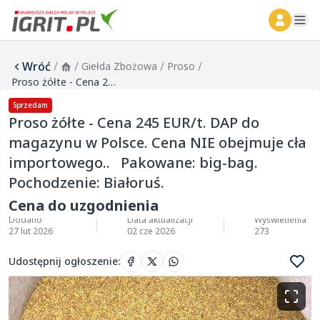
ope
Wróć
/
/
/
/
Giełda Zbożowa
Proso
Proso żółte - Cena 245 EUR/t. DAP do magazynu w Polsce. Cena NIE obejmuje cła importowego.. Pakowane: big-bag. Pochodzenie: Białoruś.
Sprzedam
Proso żółte - Cena 245 EUR/t. DAP do
magazynu w Polsce. Cena NIE obejmuje cła
importowego.. Pakowane: big-bag.
Pochodzenie: Białoruś.
Cena do uzgodnienia
Dodano
Data aktualizacji
Wyświetlenia
27 lut 2026
02 cze 2026
273
Udostępnij ogłoszenie
: