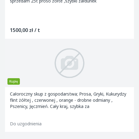
sprzedam 25t proso żółte ,szybki załdunek
1500,00 zł / t
Kupię
Całoroczny skup z gospodarstwa; Prosa, Gryki, Kukurydzy
flint żółtej , czerwonej , orange - drobne odmiany ,
Pszenicy, Jęczmień. Cały kraj, szybka za
Do uzgodnienia