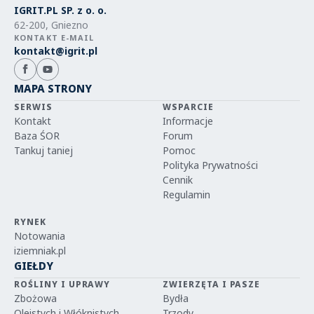
IGRIT.PL SP. z o. o.
62-200, Gniezno
KONTAKT E-MAIL
kontakt@igrit.pl
MAPA STRONY
SERWIS
WSPARCIE
Kontakt
Informacje
Baza ŚOR
Forum
Tankuj taniej
Pomoc
Polityka Prywatności
Cennik
Regulamin
RYNEK
Notowania
iziemniak.pl
GIEŁDY
ROŚLINY I UPRAWY
ZWIERZĘTA I PASZE
Zbożowa
Bydła
Oleistych i Włóknistych
Trzody