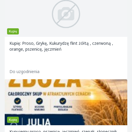
Kupię
Kupię: Proso, Grykę, Kukurydzę flint żółtą , czerwoną ,
orange, pszenicę, jęczmień
Do uzgodnienia
Kupię
Kupujemy proso, pszenicę, jęczmień, rzepak, słonecznik,