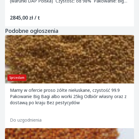
(warunki DAP Polska) Czystość: od 98% Pakowanie: big
bagi po 1000–1100 kg Be...
2845,00 zł / t
Podobne ogłoszenia
Sprzedam
Mamy w ofercie proso żółte niełuskane, czystość 99.9
Pakowanie Big Bagi albo worki 25kg Odbiór własny oraz z
dostawą po kraju Bez pestycydów
Do uzgodnienia