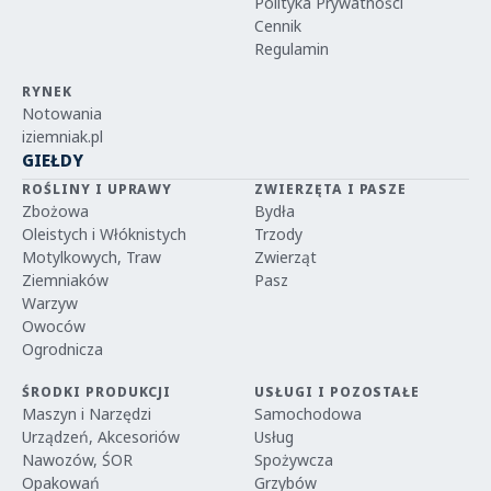
Polityka Prywatności
Cennik
Regulamin
RYNEK
Notowania
iziemniak.pl
GIEŁDY
ROŚLINY I UPRAWY
ZWIERZĘTA I PASZE
Zbożowa
Bydła
Oleistych i Włóknistych
Trzody
Motylkowych, Traw
Zwierząt
Ziemniaków
Pasz
Warzyw
Owoców
Ogrodnicza
ŚRODKI PRODUKCJI
USŁUGI I POZOSTAŁE
Maszyn i Narzędzi
Samochodowa
Urządzeń, Akcesoriów
Usług
Nawozów, ŚOR
Spożywcza
Opakowań
Grzybów