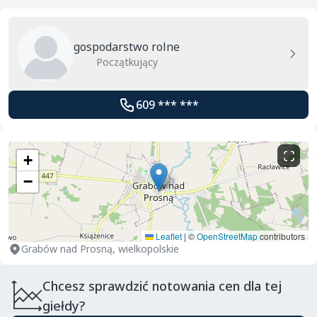
gospodarstwo rolne
Początkujący
609 *** ***
+
−
Leaflet
|
©
OpenStreetMap
contributors
Grabów nad Prosną, wielkopolskie
Chcesz sprawdzić notowania cen dla tej
giełdy?