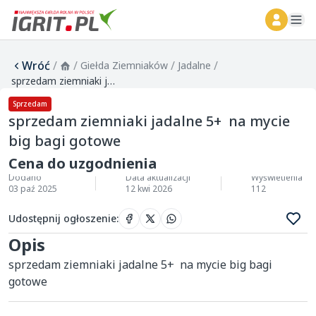
ope
Wróć
/
/
/
/
Giełda Ziemniaków
Jadalne
sprzedam ziemniaki jadalne 5+ na mycie big bagi gotowe
Sprzedam
sprzedam ziemniaki jadalne 5+ na mycie
big bagi gotowe
Cena do uzgodnienia
Dodano
Data aktualizacji
Wyświetlenia
03 paź 2025
12 kwi 2026
112
Udostępnij ogłoszenie
:
Opis
sprzedam ziemniaki jadalne 5+  na mycie big bagi 
gotowe 