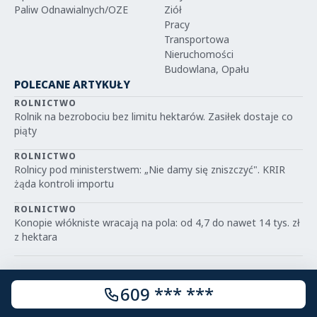
Paliw Odnawialnych/OZE
Ziół
Pracy
Transportowa
Nieruchomości
Budowlana, Opału
POLECANE ARTYKUŁY
ROLNICTWO
Rolnik na bezrobociu bez limitu hektarów. Zasiłek dostaje co
piąty
ROLNICTWO
Rolnicy pod ministerstwem: „Nie damy się zniszczyć". KRIR
żąda kontroli importu
ROLNICTWO
Konopie włókniste wracają na pola: od 4,7 do nawet 14 tys. zł
z hektara
609 *** ***
© 2026 IGRIT.PL — Wszelkie prawa zastrzeżone