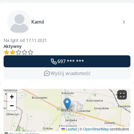
Kamil
Na Igrit od 17.11.2021
Aktywny
697 *** ***
Wyślij wiadomość
+
−
Leaflet
|
©
OpenStreetMap
contributors