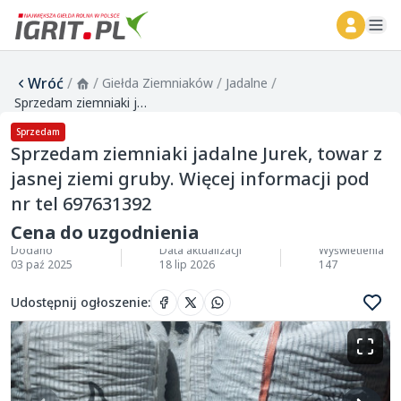
ope
Wróć
/
/
/
/
Giełda Ziemniaków
Jadalne
Sprzedam ziemniaki jadalne Jurek, towar z jasnej ziemi gruby. Więcej informacji pod nr tel 697631392
Sprzedam
Sprzedam ziemniaki jadalne Jurek, towar z
jasnej ziemi gruby. Więcej informacji pod
nr tel 697631392
Cena do uzgodnienia
Dodano
Data aktualizacji
Wyświetlenia
03 paź 2025
18 lip 2026
147
Udostępnij ogłoszenie
: