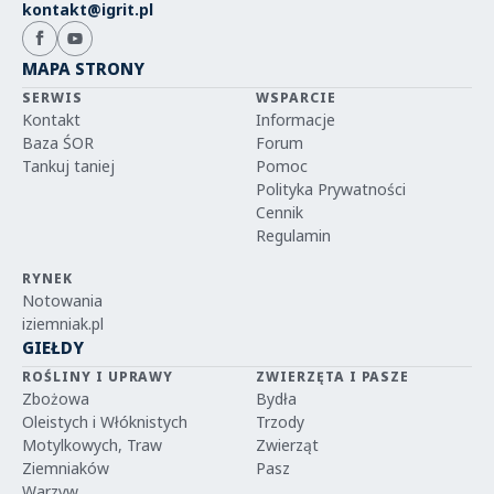
kontakt@igrit.pl
MAPA STRONY
SERWIS
WSPARCIE
Kontakt
Informacje
Baza ŚOR
Forum
Tankuj taniej
Pomoc
Polityka Prywatności
Cennik
Regulamin
RYNEK
Notowania
iziemniak.pl
GIEŁDY
ROŚLINY I UPRAWY
ZWIERZĘTA I PASZE
Zbożowa
Bydła
Oleistych i Włóknistych
Trzody
Motylkowych, Traw
Zwierząt
Ziemniaków
Pasz
Warzyw