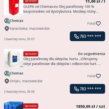
11,00 zł / l
Sprzedam
OLEPA od Chemax.eu Olej parafinowy 100 %
bezpośrednio od dystrybutora. Możliwy różny
współczynnik lepkości, zależnie od zastosowania.
Chemax
Najwyższy standard czystości, biały, bezwonny...
Polub
Podana c...
Karasówka, mazowieckie
783 *** ***
2 kwartały temu, 05:07
Do uzgodnienia
Sprzedam
Olej parafinowy dla sklepów, hurtu ...Oferujemy
oleje parafinowe dla sklepów i odbiorców hurt.
Przykłady zastosowań:- w produkcji mieszanin agro
Chemax
jako składnik aktywny lub pomocniczy- oleje
Polub
smarne- o...
Grójec, mazowieckie
783 *** ***
2 kwartały temu, 05:06
1850,00 zł / szt
Sprzedam