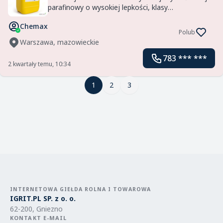
parafinowy o wysokiej lepkości, klasy
farmaceutycznej, spełniający rygorystyczne normy
Chemax
jakości i bezpieczeństwa. Produkt posiada
Polub
rejestrację NSF, co pot...
Warszawa, mazowieckie
783 *** ***
2 kwartały temu, 10:34
1
1
2
3
INTERNETOWA GIEŁDA ROLNA I TOWAROWA
IGRIT.PL SP. z o. o.
62-200, Gniezno
KONTAKT E-MAIL