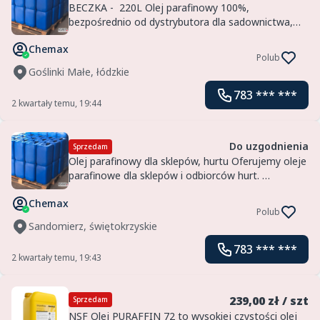
BECZKA - 220L Olej parafinowy 100%,
bezpośrednio od dystrybutora dla sadownictwa,
ogrodnictwa - pochodzenie produktu Europa.
Chemax
Dobra charakterystyka lepkości dla dobrej
Polub
rozpuszczalności w wodzie. Najwy...
Goślinki Małe, łódzkie
783 *** ***
2 kwartały temu, 19:44
Do uzgodnienia
Sprzedam
Olej parafinowy dla sklepów, hurtu Oferujemy oleje
parafinowe dla sklepów i odbiorców hurt.
Przykłady zastosowań:- w produkcji mieszanin agro
Chemax
jako składnik aktywny lub pomocniczy- oleje
Polub
smarne- olej...
Sandomierz, świętokrzyskie
783 *** ***
2 kwartały temu, 19:43
239,00 zł / szt
Sprzedam
NSF Olej PURAFFIN 72 to wysokiej czystości olej