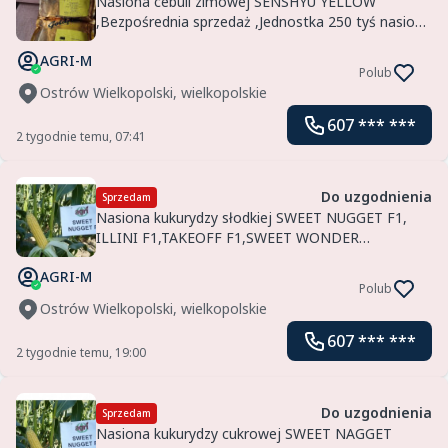
Nasiona cebuli zimowej SENSHYU YELLOW
,Bezpośrednia sprzedaż ,Jednostka 250 tyś nasion,
Także wysyłka kurierska. Importer Agri-saaten
AGRI-M
Polub
Ostrów Wielkopolski, wielkopolskie
607 *** ***
2 tygodnie temu, 07:41
Do uzgodnienia
Sprzedam
Nasiona kukurydzy słodkiej SWEET NUGGET F1,
ILLINI F1,TAKEOFF F1,SWEET WONDER
F1,SPRINTER F1 Bezpośrednia sprzedaż ,wysyłka
AGRI-M
kurierska AGRI-M imp
Polub
Ostrów Wielkopolski, wielkopolskie
607 *** ***
2 tygodnie temu, 19:00
Do uzgodnienia
Sprzedam
Nasiona kukurydzy cukrowej SWEET NAGGET