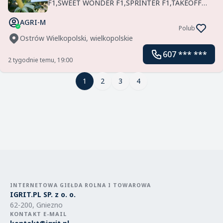
F1,SWEET WONDER F1,SPRINTER F1,TAKEOFF
F1,ILLINI F1 AGRI-M bezpośrednia
AGRI-M
sprzedaż,wysyłka kurierska Importer Agri-Saaten
Polub
GmbH Dostępne również inne odmi...
Ostrów Wielkopolski, wielkopolskie
607 *** ***
2 tygodnie temu, 19:00
1
1
2
3
4
INTERNETOWA GIEŁDA ROLNA I TOWAROWA
IGRIT.PL SP. z o. o.
62-200, Gniezno
KONTAKT E-MAIL