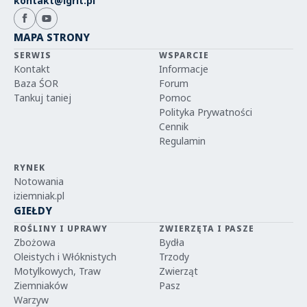
kontakt@igrit.pl
MAPA STRONY
SERWIS
WSPARCIE
Kontakt
Informacje
Baza ŚOR
Forum
Tankuj taniej
Pomoc
Polityka Prywatności
Cennik
Regulamin
RYNEK
Notowania
iziemniak.pl
GIEŁDY
ROŚLINY I UPRAWY
ZWIERZĘTA I PASZE
Zbożowa
Bydła
Oleistych i Włóknistych
Trzody
Motylkowych, Traw
Zwierząt
Ziemniaków
Pasz
Warzyw