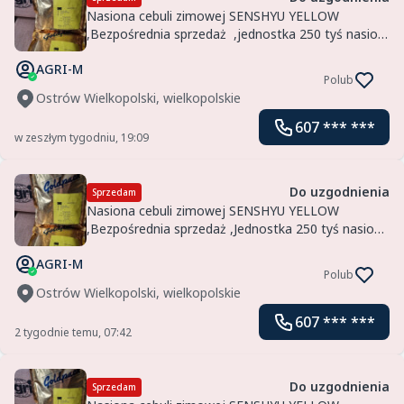
Nasiona cebuli zimowej SENSHYU YELLOW
,Bezpośrednia sprzedaż ,jednostka 250 tyś nasion
,Także wysyłka kurierska .Importer Agri-Saaten
AGRI-M
Polub
Ostrów Wielkopolski, wielkopolskie
607 *** ***
w zeszłym tygodniu, 19:09
Do uzgodnienia
Sprzedam
Nasiona cebuli zimowej SENSHYU YELLOW
,Bezpośrednia sprzedaż ,Jednostka 250 tyś nasion,
Także wysyłka kurierska
AGRI-M
Polub
Ostrów Wielkopolski, wielkopolskie
607 *** ***
2 tygodnie temu, 07:42
Do uzgodnienia
Sprzedam