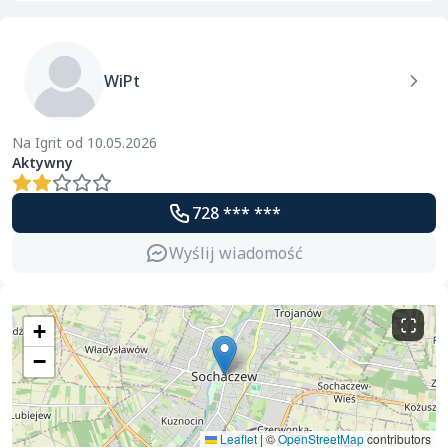
WiPt
Na Igrit od 10.05.2026
Aktywny
728 *** ***
Wyślij wiadomość
+
−
Leaflet
|
©
OpenStreetMap
contributors