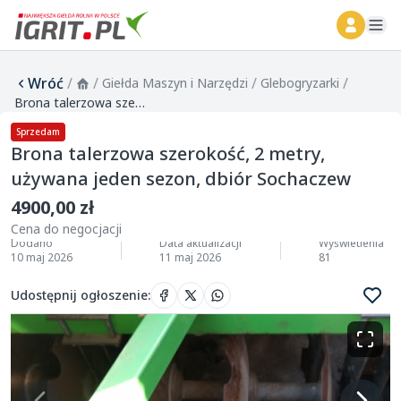
ope
Wróć
/
/
/
/
Giełda Maszyn i Narzędzi
Glebogryzarki
Brona talerzowa szerokość, 2 metry, używana jeden sezon, dbiór Sochaczew
Sprzedam
Brona talerzowa szerokość, 2 metry,
używana jeden sezon, dbiór Sochaczew
4900,00 zł
Cena do negocjacji
Dodano
Data aktualizacji
Wyświetlenia
10 maj 2026
11 maj 2026
81
Udostępnij ogłoszenie
: