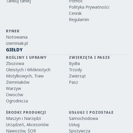
Tankuj taniej
Pomoc
Polityka Prywatności
Cennik
Regulamin
RYNEK
Notowania
iziemniak.pl
GIEŁDY
ROŚLINY I UPRAWY
ZWIERZĘTA I PASZE
Zbożowa
Bydła
Oleistych i Włóknistych
Trzody
Motylkowych, Traw
Zwierząt
Ziemniaków
Pasz
Warzyw
Owoców
Ogrodnicza
ŚRODKI PRODUKCJI
USŁUGI I POZOSTAŁE
Maszyn i Narzędzi
Samochodowa
Urządzeń, Akcesoriów
Usług
Nawozów, ŚOR
Spożywcza