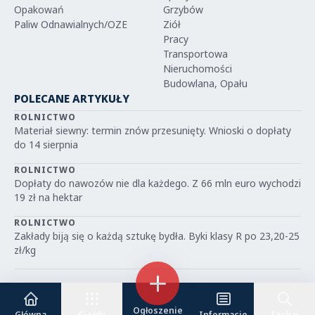
Opakowań
Grzybów
Paliw Odnawialnych/OZE
Ziół
Pracy
Transportowa
Nieruchomości
Budowlana, Opału
POLECANE ARTYKUŁY
ROLNICTWO
Materiał siewny: termin znów przesunięty. Wnioski o dopłaty
do 14 sierpnia
ROLNICTWO
Dopłaty do nawozów nie dla każdego. Z 66 mln euro wychodzi
19 zł na hektar
ROLNICTWO
Zakłady biją się o każdą sztukę bydła. Byki klasy R po 23,20-25
zł/kg
© 2026 IGRIT.PL — Wszelkie prawa zastrzeżone
Ogłoszenie
Główna
Giełdy
Informacje
Szukaj