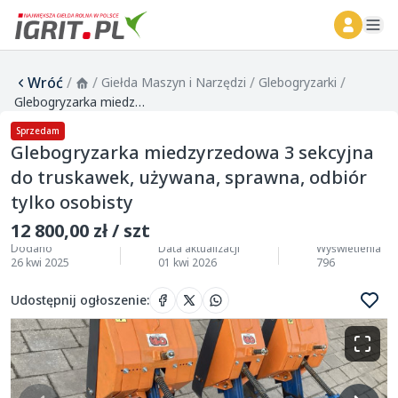
ope
Wróć
/
/
/
/
Giełda Maszyn i Narzędzi
Glebogryzarki
Glebogryzarka miedzyrzedowa 3 sekcyjna do truskawek, używana, sprawna, odbiór tylko osobisty
Sprzedam
Glebogryzarka miedzyrzedowa 3 sekcyjna
do truskawek, używana, sprawna, odbiór
tylko osobisty
12 800,00 zł / szt
Dodano
Data aktualizacji
Wyświetlenia
26 kwi 2025
01 kwi 2026
796
Udostępnij ogłoszenie
: