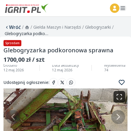
ope
Wróć
/
/
/
/
Giełda Maszyn i Narzędzi
Glebogryzarki
Glebogryzarka podkoronowa sprawna
Sprzedam
Glebogryzarka podkoronowa sprawna
1700,00 zł / szt
Dodano
Data aktualizacji
Wyświetlenia
12 maj 2026
12 maj 2026
74
Udostępnij ogłoszenie
: