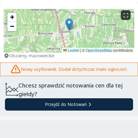
+
−
Leaflet
|
©
OpenStreetMap
contributors
Olszamy, mazowieckie
Nowy użytkownik. Dodał dotychczas mało ogłoszeń.
Chcesz sprawdzić notowania cen dla tej
giełdy?
Przejdź do Notowań