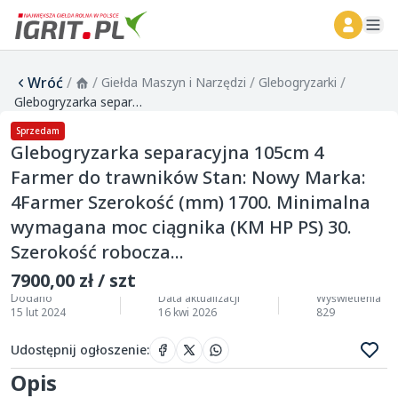
ope
Wróć
/
/
/
/
Giełda Maszyn i Narzędzi
Glebogryzarki
Glebogryzarka separacyjna 105cm 4 Farmer do trawników Stan: Nowy Marka: 4Farmer Szerokość (mm) 1700. Minimalna wymagana moc ciągnika (KM HP PS) 30. Szerokość robocza...
Sprzedam
Glebogryzarka separacyjna 105cm 4
Farmer do trawników Stan: Nowy Marka:
4Farmer Szerokość (mm) 1700. Minimalna
wymagana moc ciągnika (KM HP PS) 30.
Szerokość robocza...
7900,00 zł / szt
Dodano
Data aktualizacji
Wyświetlenia
15 lut 2024
16 kwi 2026
829
Udostępnij ogłoszenie
:
Opis