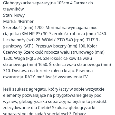
Glebogryzarka separacyjna 105cm 4 Farmer do 
trawników

Stan: Nowy

Marka: 4Farmer

Szerokość (mm) 1700. Minimalna wymagana moc 
ciągnika (KM HP PS) 30. Szerokość robocza (mm) 1450. 
Liczba noży (szt) 28. WOM / PTO 540 (rpm). TUZ 3 - 
punktowy KAT I. Przesuw boczny (mm) 100. Kolor 
Czerwony. Szerokość robocza wału strunowego (mm) 
1520. Waga (kg) 334. Szerokość całkowita wału 
strunowego (mm) 1650. Średnica wału strunowego (mm) 
310. Dostawa na terenie całego kraju. Pisemna 
gwarancja. RATY. możliwość wystawienia FV.

Jeśli szukasz agregatu, który łączy w sobie wszystkie 
elementy pozwalające na przygotowanie gleby pod 
wysiew, glebogryzarka separacyjna będzie to produkt 
zdecydowanie dla Ciebie! Szukasz glebogryzarki 
separacyjnej do zadań specjalnych? Zobacz 