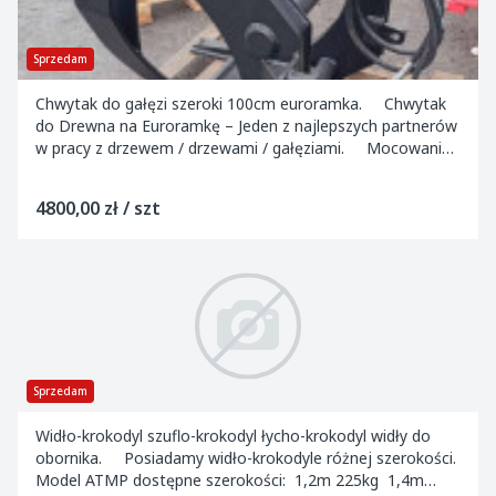
Sprzedam
Chwytak do gałęzi szeroki 100cm euroramka. Chwytak
do Drewna na Euroramkę – Jeden z najlepszych partnerów
w pracy z drzewem / drzewami / gałęziami. Mocowanie
EURO w podstawowym wyposaż...
4800,00 zł / szt
Sprzedam
Widło-krokodyl szuflo-krokodyl łycho-krokodyl widły do
obornika. Posiadamy widło-krokodyle różnej szerokości.
Model ATMP dostępne szerokości: 1,2m 225kg 1,4m