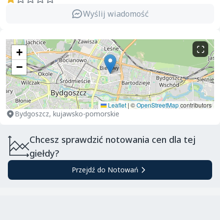
Wyślij wiadomość
+
−
Leaflet
|
©
OpenStreetMap
contributors
Bydgoszcz, kujawsko-pomorskie
Chcesz sprawdzić notowania cen dla tej
giełdy?
Przejdź do Notowań