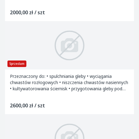
260kg 1,6m 275kg 1,...
2000,00 zł / szt
Sprzedam
Przeznaczony do: • spulchniania gleby • wyciągania
chwastów rozłogowych • niszczenia chwastów nasiennych
• kultywatorowania ściernisk • przygotowania gleby pod
siew • uprawy zelżałych i zaoranyc...
2600,00 zł / szt