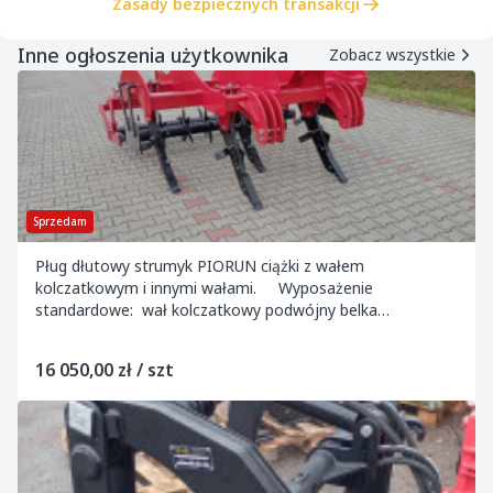
Zasady bezpiecznych transakcji
Inne ogłoszenia użytkownika
Zobacz wszystkie
Sprzedam
Pług dłutowy strumyk PIORUN ciążki z wałem
kolczatkowym i innymi wałami. Wyposażenie
standardowe: wał kolczatkowy podwójny belka
zaczepowa (do G I i G II) zaczep II i III kategorii (do G...
16 050,00 zł / szt