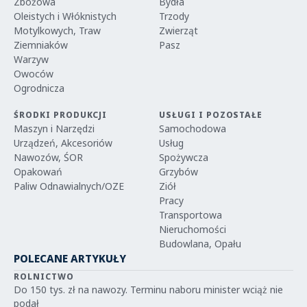
Zbożowa
Bydła
Oleistych i Włóknistych
Trzody
Motylkowych, Traw
Zwierząt
Ziemniaków
Pasz
Warzyw
Owoców
Ogrodnicza
ŚRODKI PRODUKCJI
USŁUGI I POZOSTAŁE
Maszyn i Narzędzi
Samochodowa
Urządzeń, Akcesoriów
Usług
Nawozów, ŚOR
Spożywcza
Opakowań
Grzybów
Paliw Odnawialnych/OZE
Ziół
Pracy
Transportowa
Nieruchomości
Budowlana, Opału
POLECANE ARTYKUŁY
ROLNICTWO
Do 150 tys. zł na nawozy. Terminu naboru minister wciąż nie
podał