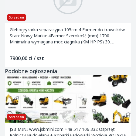
Sprzedam
Glebogryzarka separacyjna 105cm 4 Farmer do trawników
Stan: Nowy Marka: 4Farmer Szerokość (mm) 1700.
Minimalna wymagana moc ciągnika (KM HP PS) 30.
Szerokość robocza...
7900,00 zł / szt
Podobne ogłoszenia
Sprzedam
JSB MINI www.jsbmini.com +48 517 106 332 Osprzęt
Rolniczy Budowlany + Koparki Ładowarki Wozidła POLSKIE