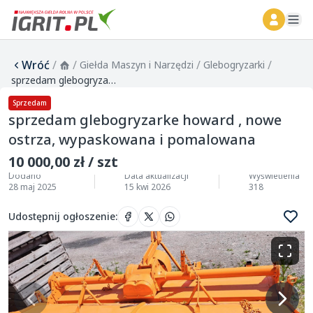
ope
Wróć
/
/
/
/
Giełda Maszyn i Narzędzi
Glebogryzarki
sprzedam glebogryzarke howard , nowe ostrza, wypaskowana i pomalowana
Sprzedam
sprzedam glebogryzarke howard , nowe
ostrza, wypaskowana i pomalowana
10 000,00 zł / szt
Dodano
Data aktualizacji
Wyświetlenia
28 maj 2025
15 kwi 2026
318
Udostępnij ogłoszenie
: