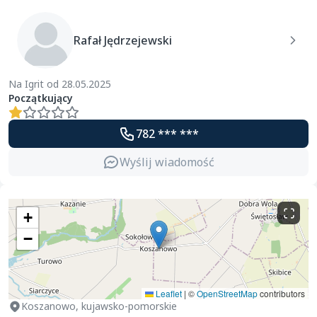
Rafał Jędrzejewski
Na Igrit od 28.05.2025
Początkujący
782 *** ***
Wyślij wiadomość
+
−
Leaflet
|
©
OpenStreetMap
contributors
Koszanowo, kujawsko-pomorskie