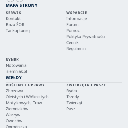
MAPA STRONY
SERWIS
WSPARCIE
Kontakt
Informacje
Baza ŚOR
Forum
Tankuj taniej
Pomoc
Polityka Prywatności
Cennik
Regulamin
RYNEK
Notowania
iziemniak.pl
GIEŁDY
ROŚLINY I UPRAWY
ZWIERZĘTA I PASZE
Zbożowa
Bydła
Oleistych i Włóknistych
Trzody
Motylkowych, Traw
Zwierząt
Ziemniaków
Pasz
Warzyw
Owoców
Ogrodnicza