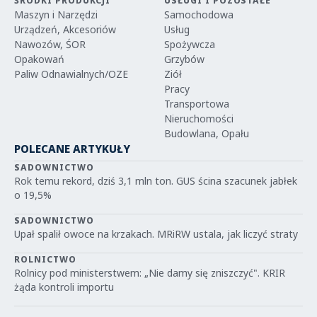
ŚRODKI PRODUKCJI
USŁUGI I POZOSTAŁE
Maszyn i Narzędzi
Samochodowa
Urządzeń, Akcesoriów
Usług
Nawozów, ŚOR
Spożywcza
Opakowań
Grzybów
Paliw Odnawialnych/OZE
Ziół
Pracy
Transportowa
Nieruchomości
Budowlana, Opału
POLECANE ARTYKUŁY
SADOWNICTWO
Rok temu rekord, dziś 3,1 mln ton. GUS ścina szacunek jabłek
o 19,5%
SADOWNICTWO
Upał spalił owoce na krzakach. MRiRW ustala, jak liczyć straty
ROLNICTWO
Rolnicy pod ministerstwem: „Nie damy się zniszczyć". KRIR
żąda kontroli importu