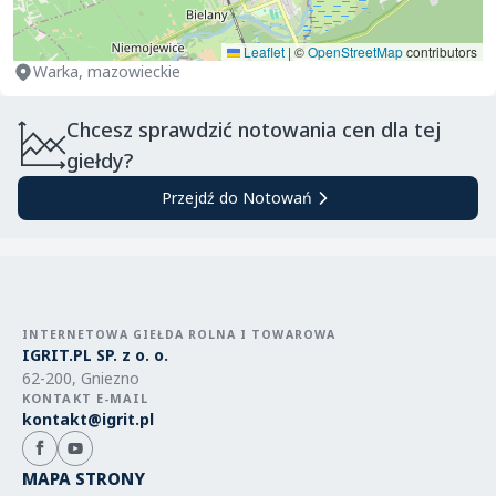
Leaflet
|
©
OpenStreetMap
contributors
Warka, mazowieckie
Chcesz sprawdzić notowania cen dla tej
giełdy?
Przejdź do Notowań
INTERNETOWA GIEŁDA ROLNA I TOWAROWA
IGRIT.PL SP. z o. o.
62-200, Gniezno
KONTAKT E-MAIL
kontakt@igrit.pl
MAPA STRONY