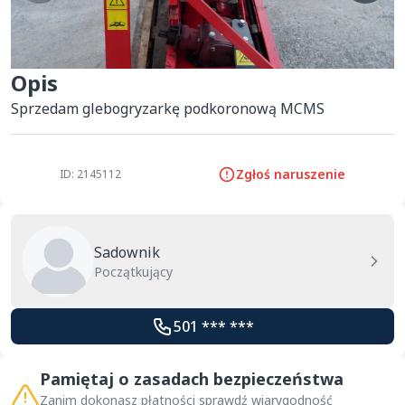
Opis
Sprzedam glebogryzarkę podkoronową MCMS
Zgłoś naruszenie
ID: 2145112
Sadownik
Początkujący
501 *** ***
Pamiętaj o zasadach bezpieczeństwa
Zanim dokonasz płatności sprawdź wiarygodność