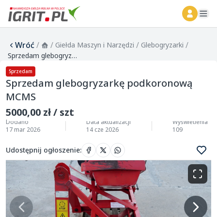
ope
Wróć
/
/
/
/
Giełda Maszyn i Narzędzi
Glebogryzarki
Sprzedam glebogryzarkę podkoronową MCMS
Sprzedam
Sprzedam glebogryzarkę podkoronową
MCMS
5000,00 zł / szt
Dodano
Data aktualizacji
Wyświetlenia
17 mar 2026
14 cze 2026
109
Udostępnij ogłoszenie
: