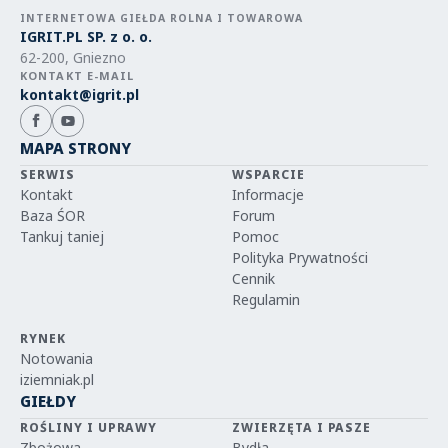
INTERNETOWA GIEŁDA ROLNA I TOWAROWA
IGRIT.PL SP. z o. o.
62-200, Gniezno
KONTAKT E-MAIL
kontakt@igrit.pl
MAPA STRONY
SERWIS
WSPARCIE
Kontakt
Informacje
Baza ŚOR
Forum
Tankuj taniej
Pomoc
Polityka Prywatności
Cennik
Regulamin
RYNEK
Notowania
iziemniak.pl
GIEŁDY
ROŚLINY I UPRAWY
ZWIERZĘTA I PASZE
Zbożowa
Bydła