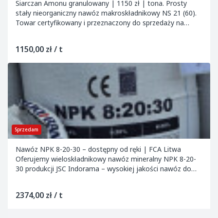
Siarczan Amonu granulowany | 1150 zł | tona. Prosty
stały nieorganiczny nawóz makroskładnikowy NS 21 (60).
Towar certyfikowany i przeznaczony do sprzedaży na
ternie UE (znak CE). Produkt spełnia wymag...
1150,00 zł / t
Sprzedam
Nawóz NPK 8-20-30 – dostępny od ręki | FCA Litwa
Oferujemy wieloskładnikowy nawóz mineralny NPK 8-20-
30 produkcji JSC Indorama – wysokiej jakości nawóz do
doglebowego nawożenia upraw rolnych,...
2374,00 zł / t