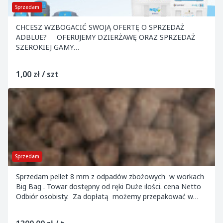
Sprzedam
CHCESZ WZBOGACIĆ SWOJĄ OFERTĘ O SPRZEDAŻ
ADBLUE? OFERUJEMY DZIERŻAWĘ ORAZ SPRZEDAŻ
SZEROKIEJ GAMY
ZBIORNIKÓW/KONTENERÓW/DYSTRYBUTORÓW DO
ADBLUE WRAZ Z REGULARNA DOSTAWĄ Adblue®, Noxy®
1,00 zł / szt
...
Sprzedam
Sprzedam pellet 8 mm z odpadów zbożowych w workach
Big Bag . Towar dostępny od ręki Duże ilości. cena Netto
Odbiór osobisty. Za dopłatą możemy przepakować w
worki 15 kg. Przy zakupie dołączam bad...