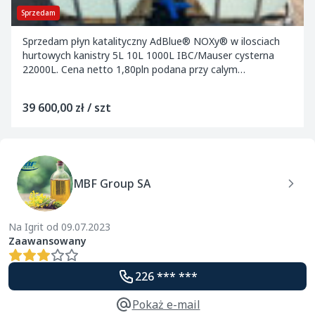
Sprzedam
Sprzedam płyn katalityczny AdBlue® NOXy® w ilosciach
hurtowych kanistry 5L 10L 1000L IBC/Mauser cysterna
22000L. Cena netto 1,80pln podana przy calym
samochodzie. Do zakupu wystawiamy fakture i dodaje...
39 600,00 zł / szt
MBF Group SA
Na Igrit od 09.07.2023
Zaawansowany
226 *** ***
Pokaż e-mail