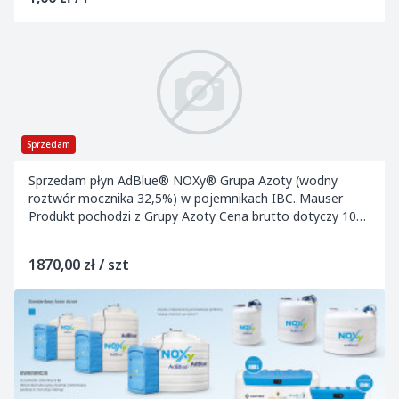
Sprzedam
Sprzedam płyn AdBlue® NOXy® Grupa Azoty (wodny
roztwór mocznika 32,5%) w pojemnikach IBC. Mauser
Produkt pochodzi z Grupy Azoty Cena brutto dotyczy 1000
litrów płynu wraz z pojemnikiem IBC oraz darmow...
1870,00 zł / szt