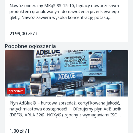
Nawóz mineralny MKgS 35-15-10, będący nowoczesnym
produktem granulowanym do nawożenia przedsiewnego
gleby. Nawóz zawiera wysoką koncentrację potasu,
magnezu, siarki oraz wapnia i mikroelementów, co cz...
2199,00 zł / t
Podobne ogłoszenia
Sprzedam
Płyn AdBlue® – hurtowa sprzedaż, certyfikowana jakość,
natychmiastowa dostępność! Oferujemy płyn AdBlue®
(DEF®, ARLA 32®, NOXy®) zgodny z wymaganiami ISO
22241 oraz posiadający aktualny certyf...
1,00 zł / l