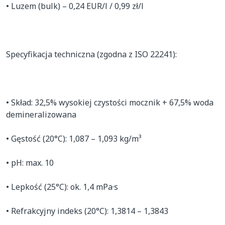
• Luzem (bulk) – 0,24 EUR/l / 0,99 zł/l

Specyfikacja techniczna (zgodna z ISO 22241):

• Skład: 32,5% wysokiej czystości mocznik + 67,5% woda 
demineralizowana

• Gęstość (20°C): 1,087 – 1,093 kg/m³

• pH: max. 10

• Lepkość (25°C): ok. 1,4 mPa·s

• Refrakcyjny indeks (20°C): 1,3814 – 1,3843
