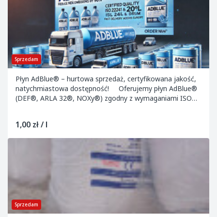
Sprzedam
Płyn AdBlue® – hurtowa sprzedaż, certyfikowana jakość,
natychmiastowa dostępność! Oferujemy płyn AdBlue®
(DEF®, ARLA 32®, NOXy®) zgodny z wymaganiami ISO
22241 oraz posiadający aktualny certyf...
1,00 zł / l
Sprzedam