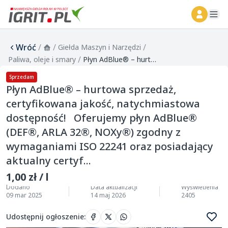
ope
Wróć
/
/
/
Giełda Maszyn i Narzędzi
/
Paliwa, oleje i smary
Płyn AdBlue® – hurtowa sprzedaż, certyfikowana jakość, natychmiastowa dostępność! Oferujemy płyn AdBlue® (DEF®, ARLA 32®, NOXy®) zgodny z wymaganiami ISO 22241 oraz posiadający aktualny certyf...
Sprzedam
Płyn AdBlue® – hurtowa sprzedaż,
certyfikowana jakość, natychmiastowa
dostępność! Oferujemy płyn AdBlue®
(DEF®, ARLA 32®, NOXy®) zgodny z
wymaganiami ISO 22241 oraz posiadający
aktualny certyf...
1,00 zł / l
Dodano
Data aktualizacji
Wyświetlenia
09 mar 2025
14 maj 2026
2405
Udostępnij ogłoszenie
: