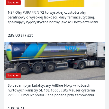
Sprzedam
NSF Olej PURAFFIN 72 to wysokiej czystości olej
parafinowy o wysokiej lepkości, klasy farmaceutycznej,
spełniający rygorystyczne normy jakości i bezpieczeństwa.
Produkt posiada rejestrację NSF, co pot...
239,00 zł / szt
Sprzedam
Sprzedam płyn katalityczny AdBlue Noxy w ilościach
hurtowych kanistry 5L 10L 1000L IBC/Mauser cysterna
22000L. Produkt polski. Cena podana przy zamówieniu
min. 1000L. Cena podana jest wartością Netto....
1,00 zł / l