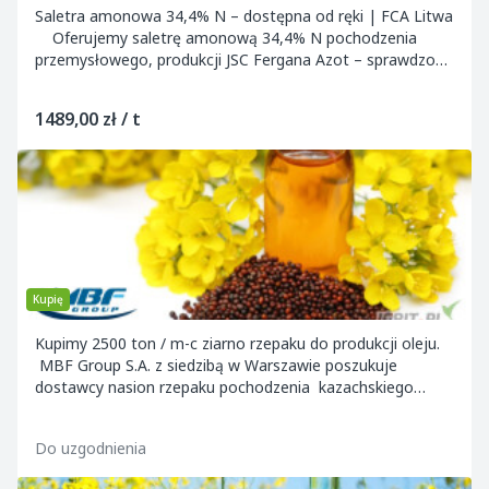
Saletra amonowa 34,4% N – dostępna od ręki | FCA Litwa
Oferujemy saletrę amonową 34,4% N pochodzenia
przemysłowego, produkcji JSC Fergana Azot – sprawdzony
nawóz mineralny azotowy do zastosowa...
1489,00 zł / t
Kupię
Kupimy 2500 ton / m-c ziarno rzepaku do produkcji oleju.
MBF Group S.A. z siedzibą w Warszawie poszukuje
dostawcy nasion rzepaku pochodzenia kazachskiego
przeznaczonych do produkcji oleju r...
Do uzgodnienia