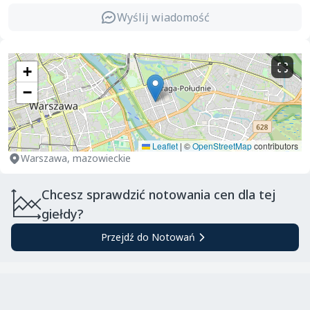
Wyślij wiadomość
+
−
Leaflet
|
©
OpenStreetMap
contributors
Warszawa, mazowieckie
Chcesz sprawdzić notowania cen dla tej
giełdy?
Przejdź do Notowań