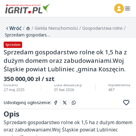
ope
Wróć
/
/
/
/
Giełda Nieruchomości
Gospodarstwa rolne
Sprzedam gospodarstwo rolne ok 1,5 ha z dużym domem oraz zabudowaniami.Woj Śląskie powiat Lubliniec ,gmina Koszęcin.
Sprzedam
Sprzedam gospodarstwo rolne ok 1,5 ha z
dużym domem oraz zabudowaniami.Woj
Śląskie powiat Lubliniec ,gmina Koszęcin.
350 000,00 zł / szt
Dodano
Data aktualizacji
Wyświetlenia
27 maj 2025
01 kwi 2026
487
Udostępnij ogłoszenie
:
Opis
Sprzedam gospodarstwo rolne ok 1,5 ha z dużym domem 
oraz zabudowaniami.Woj Śląskie powiat Lubliniec 