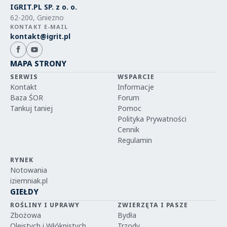
IGRIT.PL SP. z o. o.
62-200, Gniezno
KONTAKT E-MAIL
kontakt@igrit.pl
MAPA STRONY
SERWIS
WSPARCIE
Kontakt
Informacje
Baza ŚOR
Forum
Tankuj taniej
Pomoc
Polityka Prywatności
Cennik
Regulamin
RYNEK
Notowania
iziemniak.pl
GIEŁDY
ROŚLINY I UPRAWY
ZWIERZĘTA I PASZE
Zbożowa
Bydła
Oleistych i Włóknistych
Trzody