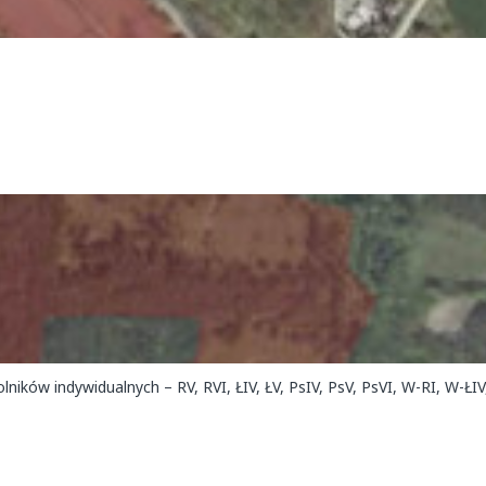
ików indywidualnych – RV, RVI, ŁIV, ŁV, PsIV, PsV, PsVI, W-RI, W-ŁIV