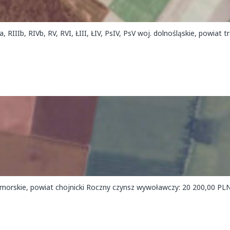
 RIIIb, RIVb, RV, RVI, ŁIII, ŁIV, PsIV, PsV woj. dolnośląskie, powiat tr
pomorskie, powiat chojnicki Roczny czynsz wywoławczy: 20 200,00 PL