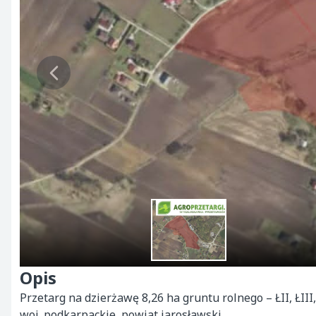
Opis
Przetarg na dzierżawę 8,26 ha gruntu rolnego – ŁII, ŁIII, 
woj. podkarpackie, powiat jarosławski
