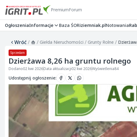
Premium
Forum
Ogłoszenia
Informacje
Baza ŚOR
iziemniak.pl
Notowania
Rab
Wróć
/
/
/
/
Giełda Nieruchomości
Grunty Rolne
Dzierżaw
Sprzedam
Dzierżawa 8,26 ha gruntu rolnego
Dodano
02 kwi 2026
Data aktualizacji
02 kwi 2026
Wyświetlenia
84
Udostępnij ogłoszenie
: