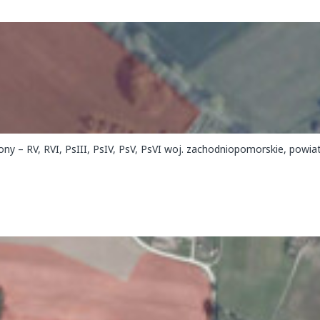
ony – RV, RVI, PsIII, PsIV, PsV, PsVI woj. zachodniopomorskie, powia