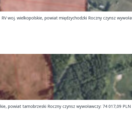
b, RV woj. wielkopolskie, powiat międzychodzki Roczny czynsz wywoła
ckie, powiat tarnobrzeski Roczny czynsz wywoławczy: 74 017,09 PLN