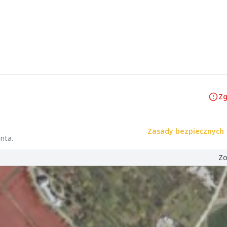
Zg
Zasady bezpiecznych 
nta.
Zo