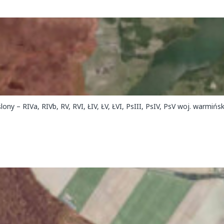
ny – RIVa, RIVb, RV, RVI, ŁIV, ŁV, ŁVI, PsIII, PsIV, PsV woj. warmiń