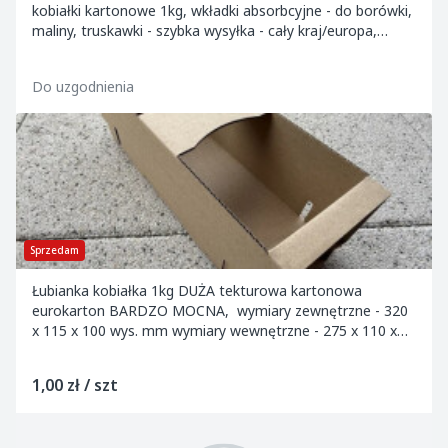
kobiałki kartonowe 1kg, wkładki absorbcyjne - do borówki,
maliny, truskawki - szybka wysyłka - cały kraj/europa,
możliwość odbioru osobistego.Wi...
Do uzgodnienia
Sprzedam
Łubianka kobiałka 1kg DUŻA tekturowa kartonowa
eurokarton BARDZO MOCNA, wymiary zewnętrzne - 320
x 115 x 100 wys. mm wymiary wewnętrzne - 275 x 110 x
95 wys. mm Tektura gruba fala B - gramatura...
1,00 zł / szt