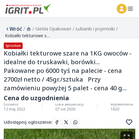
ope
Wróć
/
/
/
/
Giełda Opakowań
Łubianki i pojemniki
Kobiałki tekturowe szare na 1KG owoców - idealne do truskawki, borówki... Pakowane po 6000 tyś na palecie - cena 2700zł netto / 45gr./sztuka Przy zamówieniu powyżej 5 palet - cena 40 g...
Sprzedam
Kobiałki tekturowe szare na 1KG owoców -
idealne do truskawki, borówki...
Pakowane po 6000 tyś na palecie - cena
2700zł netto / 45gr./sztuka Przy
zamówieniu powyżej 5 palet - cena 40 g...
Cena do uzgodnienia
Dodano
Data aktualizacji
Wyświetlenia
12 maj 2022
07 sie 2026
1820
Udostępnij ogłoszenie
: