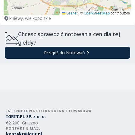
Leaflet
|
©
OpenStreetMap
contributors
Pniewy, wielkopolskie
Chcesz sprawdzić notowania cen dla tej
giełdy?
Przejdź do Notowań
INTERNETOWA GIEŁDA ROLNA I TOWAROWA
IGRIT.PL SP. z o. o.
62-200, Gniezno
KONTAKT E-MAIL
kontakt@igrit.pl