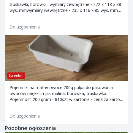
truskawki, borówki... wymiary zewnętrzne - 272 x 118 x 88
wys. mmwymiary wewnętrzne - 235 x 116 x 85 wys. mm
Pakowane po 6000 tyś na palecie - cen...
Do uzgodnienia
Sprzedam
Pojemniki na maliny owoce 200g pulpa do pakowania
owoców miękkich jak malina, borówka, truskawka.
Pojemność 200 gram - 810szt w kartonie - cena za karton
235zł brutto Cena za sztukę 0,23zł net...
Do uzgodnienia
Podobne ogłoszenia