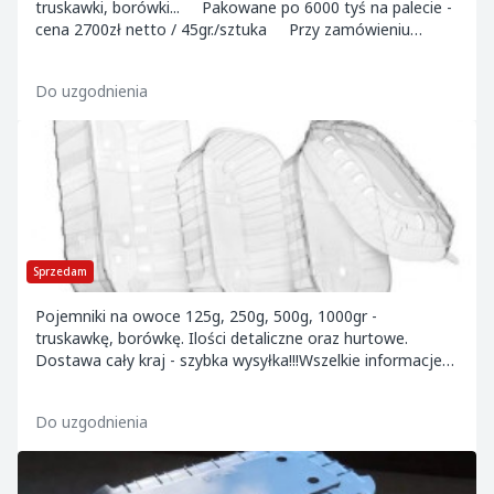
truskawki, borówki... Pakowane po 6000 tyś na palecie -
cena 2700zł netto / 45gr./sztuka Przy zamówieniu
powyżej 5 palet - cena 40 g...
Do uzgodnienia
Sprzedam
Pojemniki na owoce 125g, 250g, 500g, 1000gr -
truskawkę, borówkę. Ilości detaliczne oraz hurtowe.
Dostawa cały kraj - szybka wysyłka!!!Wszelkie informacje
pod numerem telefonu lub na sklep.opakowaniab...
Do uzgodnienia