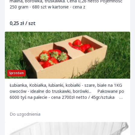
malina, borówka, truskawka. Cena 0,26 netto Pojemność
250 gram - 680 szt w kartonie - cena z
0,25 zł / szt
Sprzedam
Łubianka, Kobiałka, łubianki, kobiałki - szare, białe na 1KG
owoców - idealne do truskawki, borówki... Pakowane po
6000 tyś na palecie - cena 2700zł netto / 45gr./sztuka
Przy zamówieni...
Do uzgodnienia