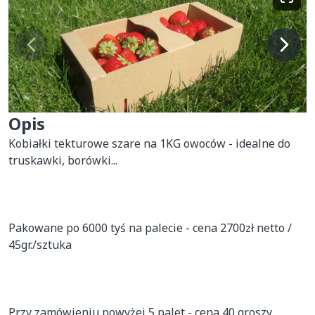
Opis
Kobiałki tekturowe szare na 1KG owoców - idealne do 
truskawki, borówki...

Pakowane po 6000 tyś na palecie - cena 2700zł netto / 
45gr./sztuka

Przy zamówieniu powyżej 5 palet - cena 40 groszy 