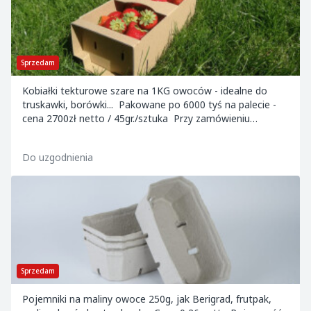
Sprzedam
Kobiałki tekturowe szare na 1KG owoców - idealne do
truskawki, borówki... Pakowane po 6000 tyś na palecie -
cena 2700zł netto / 45gr./sztuka Przy zamówieniu
powyżej 5 palet - cena 40 groszy nett...
Do uzgodnienia
Sprzedam
Pojemniki na maliny owoce 250g, jak Berigrad, frutpak,