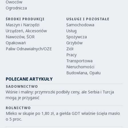
Owoców
Ogrodnicza
ŚRODKI PRODUKCJI
USŁUGI I POZOSTAŁE
Maszyn i Narzędzi
Samochodowa
Urządzeń, Akcesoriów
Usług
Nawozów, ŚOR
Spożywcza
Opakowań
Grzybów
Paliw Odnawialnych/OZE
Ziół
Pracy
Transportowa
Nieruchomości
Budowlana, Opału
POLECANE ARTYKUŁY
SADOWNICTWO
Wiśnie i maliny: przymrozki podbiły ceny, ale Serbia i Turcja
mogą je przygasić
ROLNICTWO
Mleko w skupie po 1,80 zł, a giełda GDT właśnie ścięła masło
o 5 proc.