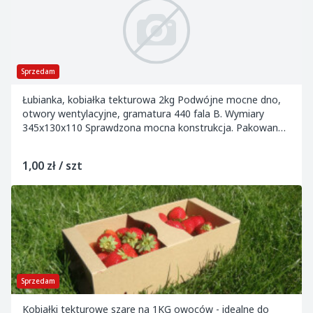
Sprzedam
Łubianka, kobiałka tekturowa 2kg Podwójne mocne dno,
otwory wentylacyjne, gramatura 440 fala B. Wymiary
345x130x110 Sprawdzona mocna konstrukcja. Pakowane
po 2400 na palecie sklep.opakowaniabest....
1,00 zł / szt
Sprzedam
Kobiałki tekturowe szare na 1KG owoców - idealne do