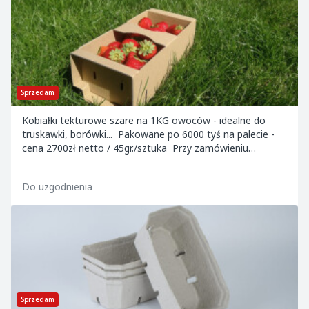
Sprzedam
Kobiałki tekturowe szare na 1KG owoców - idealne do
truskawki, borówki... Pakowane po 6000 tyś na palecie -
cena 2700zł netto / 45gr./sztuka Przy zamówieniu
powyżej 5 palet - cena 40 groszy nett...
Do uzgodnienia
Sprzedam