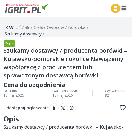
ope
Wróć
/
/
/
/
Giełda Owoców
Borówka
Szukamy dostawcy / producenta borówki – Kujawsko-pomorskie i okolice Nawiążemy współpracę z producentem lub sprawdzonym dostawcą borówki.
Kupię
Szukamy dostawcy / producenta borówki –
Kujawsko-pomorskie i okolice Nawiążemy
współpracę z producentem lub
sprawdzonym dostawcą borówki.
Cena do uzgodnienia
Dodano
Data aktualizacji
Wyświetlenia
13 maj 2026
13 maj 2026
92
Udostępnij ogłoszenie
:
Opis
Szukamy dostawcy / producenta borówki  – Kujawsko-