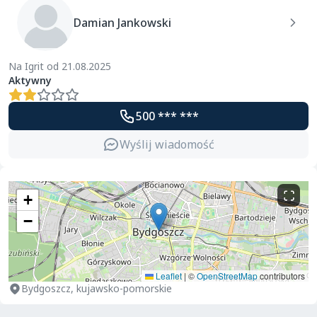
Damian Jankowski
Na Igrit od 21.08.2025
Aktywny
500 *** ***
Wyślij wiadomość
+
−
Leaflet
|
©
OpenStreetMap
contributors
Bydgoszcz, kujawsko-pomorskie