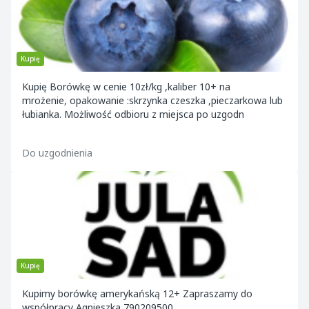
Kupię
Kupię Borówkę w cenie 10zł/kg ,kaliber 10+ na
mrożenie, opakowanie :skrzynka czeszka ,pieczarkowa lub
łubianka. Możliwość odbioru z miejsca po uzgodn
Do uzgodnienia
Kupię
Kupimy borówkę amerykańską 12+ Zapraszamy do
współpracy Agnieszka 790209500