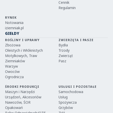
Cennik
Regulamin
RYNEK
Notowania
iziemniak.pl
GIEŁDY
ROŚLINY I UPRAWY
ZWIERZĘTA I PASZE
Zbożowa
Bydła
Oleistych i Włóknistych
Trzody
Motylkowych, Traw
Zwierząt
Ziemniaków
Pasz
Warzyw
Owoców
Ogrodnicza
ŚRODKI PRODUKCJI
USŁUGI I POZOSTAŁE
Maszyn i Narzędzi
Samochodowa
Urządzeń, Akcesoriów
Usług
Nawozów, ŚOR
Spożywcza
Opakowań
Grzybów
Paliw Odnawialnych/OZE
Ziół